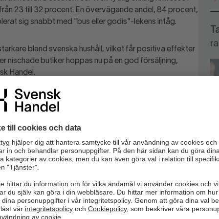
rån 23 till 32 procent. En övervägande andel, 84 procent,
lerat sig snabbt med "bus eller godis"-lekens intåg.
T
r
starkare bland svenska hushåll, vilket får positiva effekter
er nischade butiker hoppas nu på en god försäljning,
sk Handel.
ndeln, där 33 procent av handlarna anger högtiden som
ent 2023. Det finns även ett intresse inom
en som en viktig högtid. Trots den ökade intresset i
t det ligger långt från amerikanska nivåer, där Halloween är
i år öka från 1,5 till cirka 1,6 miljarder kronor.
bjuder specialkampanjer för att möta det ökade intresset.
 att satsa på specifika Halloween-erbjudanden, en