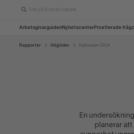
Arbetsgivarguiden
Nyhetscenter
Prioriterade fråg
Rapporter
Högtider
Halloween 2024
En undersökning 
planerar att