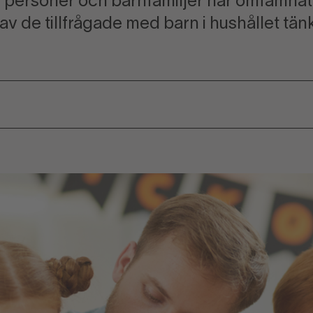
personer och barnfamiljer har omfamnat 
av de tillfrågade med barn i hushållet tänk