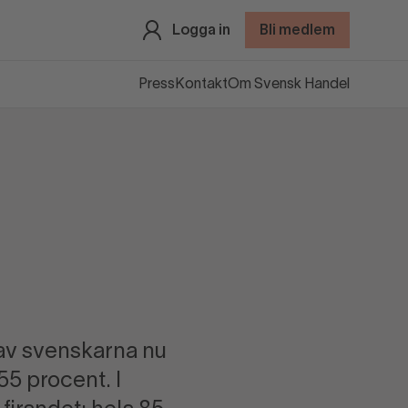
Logga in
Bli medlem
Press
Kontakt
Om Svensk Handel
 av svenskarna nu
55 procent. I