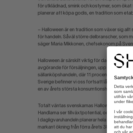
för utklädnad, smink och kostymer, som ökat f
planerar att köpa godis, en tradition som etab
– Halloween är en tradition som växer sig allt 
för handeln. Såväl större delbranscher, som m
säger Maria Mikkonen, chefsekonom på Sven
Halloween är särskilt viktig för dagligvaruha
avgörande för försäljningen, upp från 25 proc
sällanköpshandeln, där 11 procent ser Hallowe
Sverige befinner vi oss fortsatt långt ifrån at
en av årets största konsumtionshögtider.
Totalt väntas svenskarnas Halloween-konsumtion 
Handlarna ser tillväxtpotential, och många er
I dagligvaruhandeln planerar hela 63 procent
markant ökning från förra årets 38 procent.