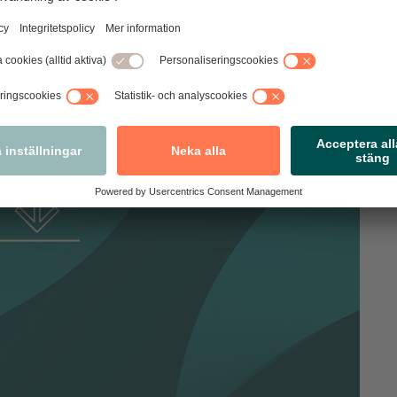
 öka. Handelshögtider är generellt sett viktiga för stora
 en av årets mest intensiva försäljningsperioder, säger
ts i svenskarnas hjärtan, med allt fler som ser det som en
 njuta av lite skräckblandad glädje – gärna med en söt