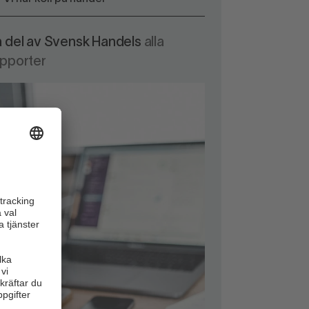
a del av Svensk Handels
alla
apporter