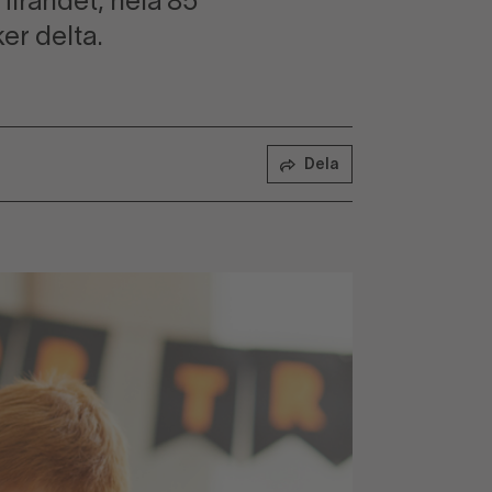
firandet; hela 85
er delta.
Dela