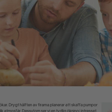
ökar. Drygt hälften av firarna planerar att skaffa pumpor
k atmosfär. Dessutom ser vi en tydlig ökning i intresset