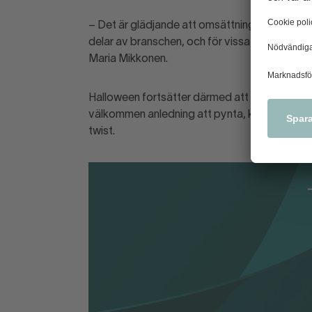
– Det är glädjande att omsättningen förväntas
delar av branschen, och för vissa är Halloween
Maria Mikkonen.
Halloween fortsätter därmed att stärka sin pla
välkommen anledning att pynta, klä ut sig och
twist.
Halloween 2024
Halloween 2024