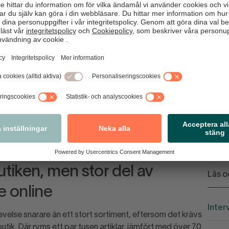
öljde ett stort antal butiker. Man behöll namnet Lyko
ar idag, förutom e-handel, 33 butiker, varav 26 i Sverige.
 huvudgata Karl Johan. Det var företagets största butik
round” med fokus på event, upplevelser och
cé och skapade stor uppmärksamhet i Norge.
sta butik i Finland på ett liknande attraktivt läge. Sen
å när Sergels torg dök upp slog vi till direkt. Läget mitt
att missa, även om vi var livrädda att det inte skulle funka.
r, influencers och en riktigt bra goodiebag, säger Tom.
utiken, men stor del av
Läs o
e online
Inter
velse snarare än ett stort sortiment, eftersom det krävs
butik. Där ryms ett par tusen artiklar, jämfört med över 70