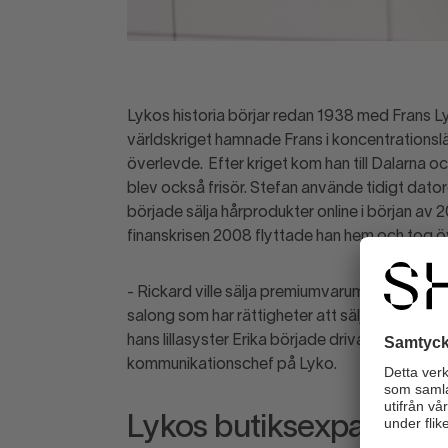
Lykos historia börjar redan 1938 med Frans Ly
världskriget hamnade Frans i koncentrationslä
överlevde. Efter kriget kom han till Dalarna 
blev också frisör. Stefan använde tidigt dato
började sälja hårprodukter online i början av
finanskrisen 2008 flyttade han hem och tog 
- Rickard ville sälja premiumvarumärken, som
salong som har rättigheter att sälja varumärke
hans lillasyster Erika började driva runt 200
kommunikationschef på Lyko.
Lykos butiksexpansion: