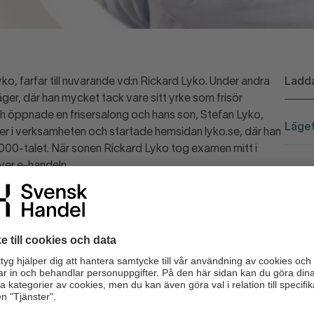
ko, farfar till nuvarande vd:n Rickard Lyko. Under andra
Ladda
ger, där han mycket tack vare sitt yrke som frisör
och öppnade en frisersalong och hans son, Stefan Lyko,
Läget
rer i verksamheten och startade hemsidan lyko.se, där han
 2000-talet. När sonen Rickard Lyko tog examen mitt i
över e-handeln.
 Kérastase, men för att få göra det behöver man ha en
t. Det ledde till att han köpte en salong i Stockholm som
8 - 2009, berättar Tom Thörnblom, hållbarhets och
Å
H
 Skönhet på bästa läge