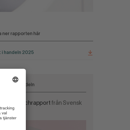
 ner rapporten här
 i handeln 2025
Läget i handeln
rets branschrapport
från Svensk
andel