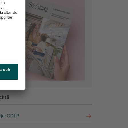
ckså
vju: CDLP