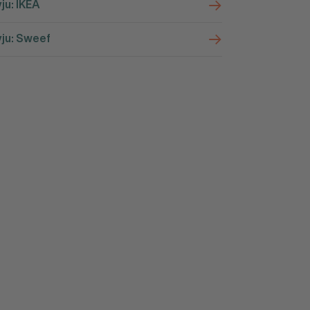
vju: IKEA
vju: Sweef