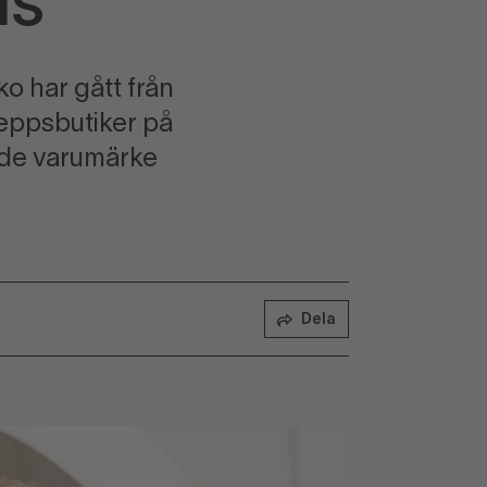
us
ko har gått från
keppsbutiker på
 de varumärke
Dela