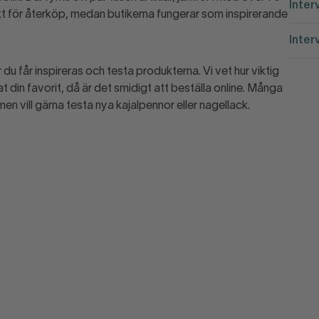
Inter
kt för återköp, medan butikerna fungerar som inspirerande
Inter
är du får inspireras och testa produkterna. Vi vet hur viktig
at din favorit, då är det smidigt att beställa online. Många
m men vill gärna testa nya kajalpennor eller nagellack.