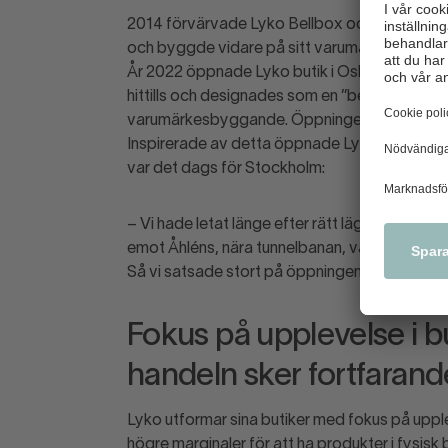
2014 förvärvade Lyko Bellbox och med köpet f
och byggde vidare på sitt varumärke och inneh
År 2022 öppnade Lyko butik i Oslo på stadens
hittills och designades som en ”beauty playg
varumärkesbyggande. Öppningen blev en suc
Inspirerade av detta öppnade Lyko 2023 sin för
var det dags för Stockholm:
– Vi hade letat länge efter rätt läge i Sverige s
emot Åhléns, nära tunnelbanan, var för bra för 
Så vi satsade stort på öppningen, med artiste
Fokus på upplevelse i b
handeln sker fortfarand
Lyko utformar sina butiker med fokus på upple
högre marginaler för att ha produkter i fysisk 