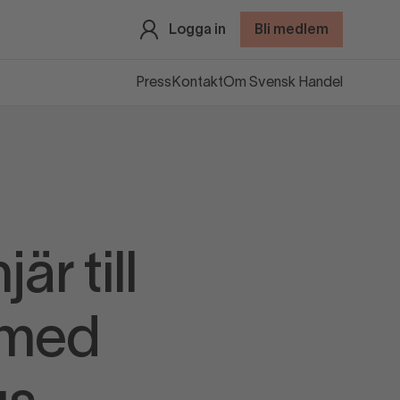
Logga in
Bli medlem
Press
Kontakt
Om Svensk Handel
är till
 med