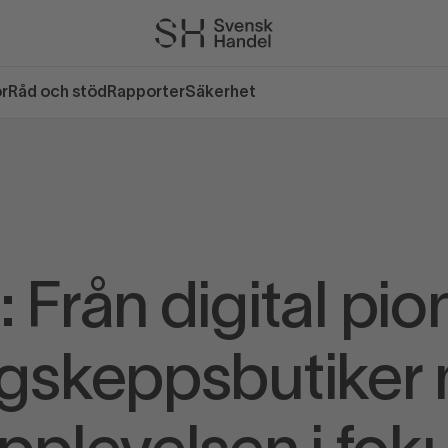
or
Råd och stöd
Rapporter
Säkerhet
Från digital pionj
ggskeppsbutiker