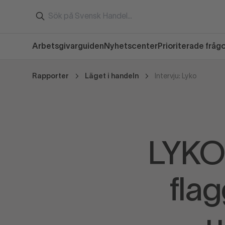
Arbetsgivarguiden
Nyhetscenter
Prioriterade fråg
Rapporter
Läget i handeln
Intervju: Lyko
LYKO: 
fla