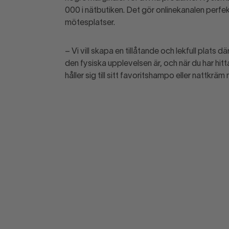
000 i nätbutiken. Det gör onlinekanalen perfe
mötesplatser.
– Vi vill skapa en tillåtande och lekfull plats d
den fysiska upplevelsen är, och när du har hitt
håller sig till sitt favoritshampo eller nattkrä