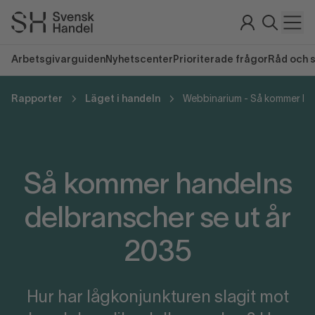
Arbetsgivarguiden
Nyhetscenter
Prioriterade frågor
Råd och 
Rapporter
Läget i handeln
Så kommer handelns
delbranscher se ut år
2035
Hur har lågkonjunkturen slagit mot