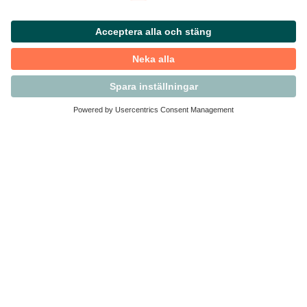
Kontakta Svensk Handel
Vi finns här för dig som medlem
Arbetsrätt och personalfrågor
Medlemskap
Affärsjuridik