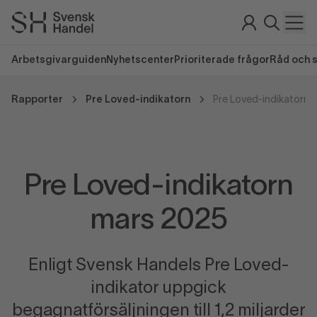
Arbetsgivarguiden
Nyhetscenter
Prioriterade frågor
Råd och 
Rapporter
Pre Loved-indikatorn
Pre Loved-indikatorn 
Pre Loved-indikatorn
mars 2025
Enligt Svensk Handels Pre Loved-
indikator uppgick
begagnatförsäljningen till 1,2 miljarder