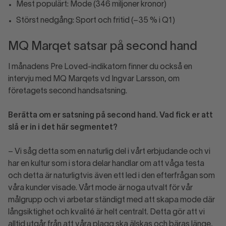
Mest populärt: Mode (346 miljoner kronor)
Störst nedgång: Sport och fritid (–35 % i Q1)
MQ Marqet satsar på second hand
I månadens Pre Loved-indikatorn finner du också en
intervju med MQ Marqets vd Ingvar Larsson, om
företagets second handsatsning.
Berätta om er satsning på second hand. Vad fick er att
slå er in i det här segmentet?
– Vi såg detta som en naturlig del i vårt erbjudande och vi
har en kultur som i stora delar handlar om att våga testa
och detta är naturligtvis även ett led i den efterfrågan som
våra kunder visade. Vårt mode är noga utvalt för vår
målgrupp och vi arbetar ständigt med att skapa mode där
långsiktighet och kvalité är helt centralt. Detta gör att vi
alltid utgår från att våra plagg ska älskas och bäras länge,