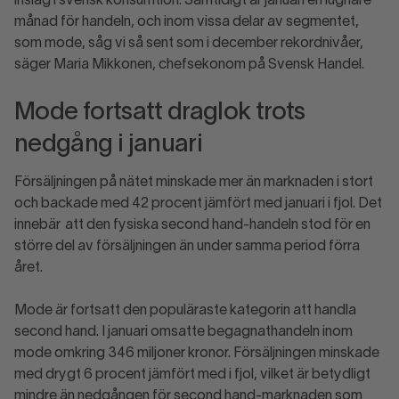
inslag i svensk konsumtion. Samtidigt är januari en lugnare
månad för handeln, och inom vissa delar av segmentet,
som mode, såg vi så sent som i december rekordnivåer,
säger Maria Mikkonen, chefsekonom på Svensk Handel.
Mode fortsatt draglok trots
nedgång i januari
Försäljningen på nätet minskade mer än marknaden i stort
och backade med 42 procent jämfört med januari i fjol. Det
innebär att den fysiska second hand-handeln stod för en
större del av försäljningen än under samma period förra
året.
Mode är fortsatt den populäraste kategorin att handla
second hand. I januari omsatte begagnathandeln inom
mode omkring 346 miljoner kronor. Försäljningen minskade
med drygt 6 procent jämfört med i fjol, vilket är betydligt
mindre än nedgången för second hand-marknaden som