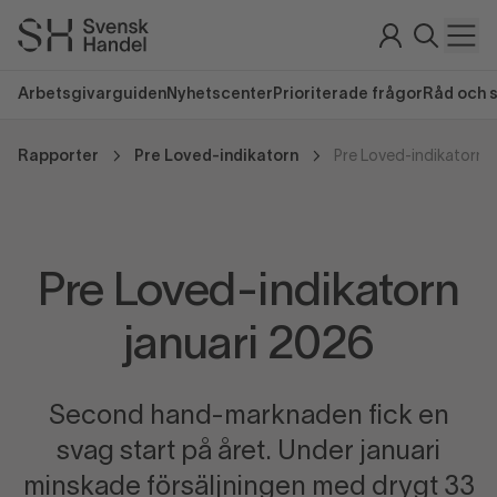
Arbetsgivarguiden
Nyhetscenter
Prioriterade frågor
Råd och 
Rapporter
Pre Loved-indikatorn
Pre Loved-indikatorn j
Pre Loved-indikatorn
januari 2026
Second hand-marknaden fick en
svag start på året. Under januari
minskade försäljningen med drygt 33