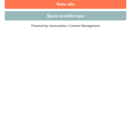
Kontakta Svensk Handel
Vi finns här för dig som medlem
Arbetsrätt och personalfrågor
Medlemskap
Affärsjuridik
Säkerhet och Varningslistan