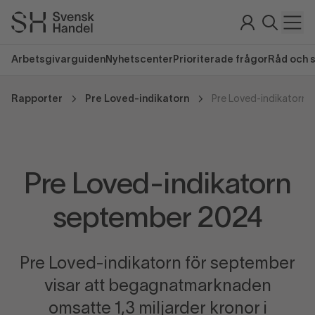
Arbetsgivarguiden
Nyhetscenter
Prioriterade frågor
Råd och 
Rapporter
Pre Loved-indikatorn
Pre Loved-indikatorn
Pre Loved-indikatorn
september 2024
Pre Loved-indikatorn för september
visar att begagnatmarknaden
omsatte 1,3 miljarder kronor i