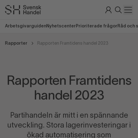
Arbetsgivarguiden
Nyhetscenter
Prioriterade frågor
Råd och 
Rapporter
Rapporten Framtidens handel 2023
Rapporten Framtidens
handel 2023
Partihandeln är mitt i en spännande
utveckling. Stora lagerinvesteringar i
ökad automatisering som