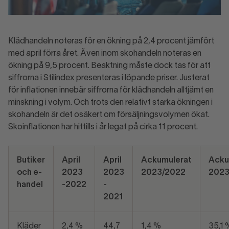
Klädhandeln noteras för en ökning på 2,4 procent jämfört
med april förra året. Även inom skohandeln noteras en
ökning på 9,5 procent. Beaktning måste dock tas för att
siffrorna i Stilindex presenteras i löpande priser. Justerat
för inflationen innebär siffrorna för klädhandeln alltjämt en
minskning i volym. Och trots den relativt starka ökningen i
skohandeln är det osäkert om försäljningsvolymen ökat.
Skoinflationen har hittills i år legat på cirka 11 procent.
Butiker
April
April
Ackumulerat
Acku
och e-
2023
2023
2023/2022
2023
handel
-2022
-
2021
Kläder
2,4 %
44,7
1,4 %
35,1 