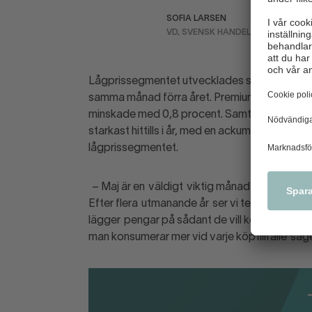
SOFIA LARSEN
VD, SVENSK HANDEL
Lågprissegmentet utvecklades starkast under
samma månad förra året. Premiumsegmentet
minskade med 0,8 procent. Samtidigt är pre
starkast hittills i år, med en ackumulerad tillvä
lågprissegmentet
.
– Maj är en
väldigt
viktig månad för modeha
Efter flera
utmanande år
ser vi tecken på att
lägg
er
pengar på sådant de vill köpa, inte ba
man konsumerar mer vid varje köptillfälle
säge
Ladda ner material