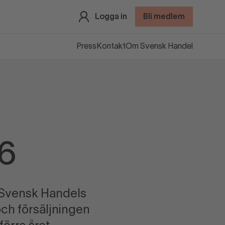
Logga in
Bli medlem
Press
Kontakt
Om Svensk Handel
26
t Svensk Handels
och försäljningen