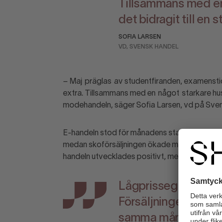
Tillsammans med en
det bidragit till e
SOFIA LARSEN
VD, SVENSK HANDEL
– Maj
präglas
av studentfiranden, examenstider
extra. Tillsammans med en
något
starkare hu
modehandeln, säger Sofia Larsen, vd på Sve
E-handeln stod för månadens starkaste tillväx
medan skoförsäljningen ökade med 12,8 proc
handeln utvecklades positivt, men i en mer d
Lågprissegmentet u
Försäljningen ökad
samma månad förra 