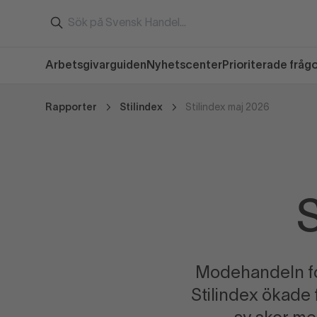
Arbetsgivarguiden
Nyhetscenter
Prioriterade fråg
Rapporter
Stilindex
Stilindex maj 2026
S
Modehandeln for
Stilindex ökade 