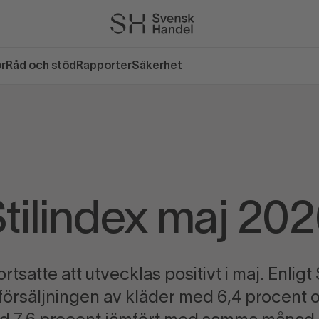
or
Råd och stöd
Rapporter
Säkerhet
tilindex maj 20
tsatte att utvecklas positivt i maj. Enlig
försäljningen av kläder med 6,4 procent 