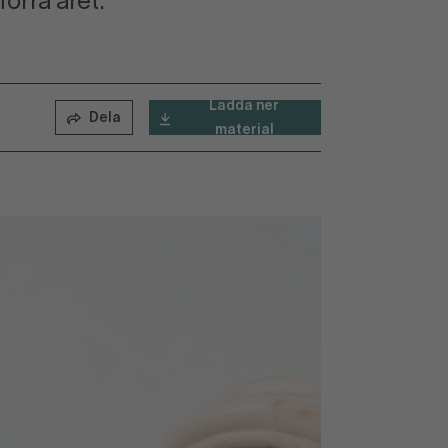
förra året.
Ladda ner
Dela
material