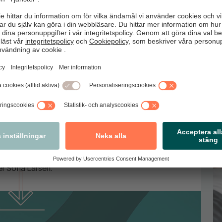
r
 maj. Försäljningen ökade med 10,5 procent jämfört med
 ökade med 1,3 procent medan mellansegmentet
miumsegmentet fortsatt det segment som utvecklats
xt på 6
procent jämfört med 4,4 procent för
ndeln och
månadens
siffror är därför
mycket
glädjande.
 konsumenterna i större utsträckning än tidigare
ra sådant de
behöver
köpa
. Vi får också rapporter om att
r Sofia Larsen.