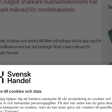
 något starkare hushållsekonomi har
Se
n stark månad för modehandeln
, bröllop och andra tillfällen då många vill klä upp sig lite
shållsekonomi har det bidragit till en stark månad för
nsk Handel.
t. Försäljningen av kläder online ökade med 15,2 procent
ent jämfört med maj föregående år. Även den fysiska
ämpad takt.
tvecklades starkast under maj.
e med 10,5 procent jämfört med
T
året.