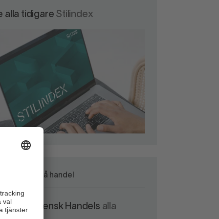
 alla tidigare
Stilindex
Vi har koll på handel
a del av Svensk Handels
alla