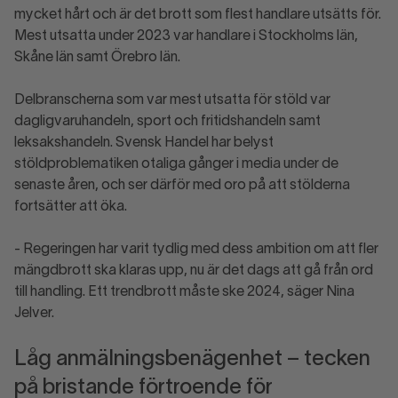
mycket hårt och är det brott som flest handlare utsätts för.
Mest utsatta under 2023 var handlare i Stockholms län,
Skåne län samt Örebro län.
Delbranscherna som var mest utsatta för stöld var
dagligvaruhandeln, sport och fritidshandeln samt
leksakshandeln. Svensk Handel har belyst
stöldproblematiken otaliga gånger i media under de
senaste åren, och ser därför med oro på att stölderna
fortsätter att öka.
- Regeringen har varit tydlig med dess ambition om att fler
mängdbrott ska klaras upp, nu är det dags att gå från ord
till handling. Ett trendbrott måste ske 2024, säger Nina
Jelver.
Låg anmälningsbenägenhet – tecken
på bristande förtroende för