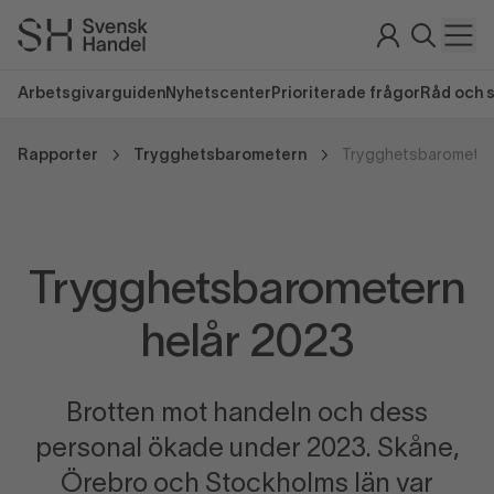
Arbetsgivarguiden
Nyhetscenter
Prioriterade frågor
Råd och 
Rapporter
Trygghetsbarometern
Trygghetsbarometer
Trygghetsbarometern
helår 2023
Brotten mot handeln och dess
personal ökade under 2023. Skåne,
Örebro och Stockholms län var