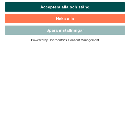
Kontakta Svensk Handel
Vi finns här för dig som medlem
Arbetsrätt och personalfrågor
Medlemskap
Affärsjuridik
Säkerhet och Varningslistan