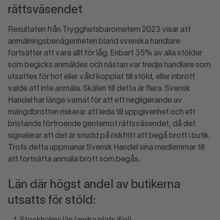
rättsväsendet
Resultaten från Trygghetsbarometern 2023 visar att
anmälningsbenägenheten bland svenska handlare
fortsätter att vara allt för låg. Enbart 35% av alla stölder
som begicks anmäldes och nästan var tredje handlare som
utsattes för hot eller våld kopplat till stöld, eller inbrott
valde att inte anmäla. Skälen till detta är flera. Svensk
Handel har länge varnat för att ett negligerande av
mängdbrotten riskerar att leda till uppgivenhet och ett
bristande förtroende gentemot rättsväsendet, då det
signalerar att det är snudd på riskfritt att begå brott i butik.
Trots detta uppmanar Svensk Handel sina medlemmar till
att fortsätta anmäla brott som begås.
Län där högst andel av butikerna
utsatts för stöld: