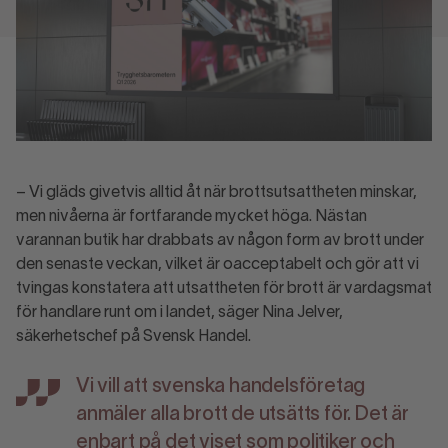
– Vi gläds givetvis alltid åt när brottsutsattheten minskar,
men nivåerna är fortfarande mycket höga. Nästan
varannan butik har drabbats av någon form av brott under
den senaste veckan, vilket är oacceptabelt och gör att vi
tvingas konstatera att utsattheten för brott är vardagsmat
för handlare runt om i landet, säger Nina Jelver,
säkerhetschef på Svensk Handel.
Vi vill att svenska handelsföretag
anmäler alla brott de utsätts för. Det är
enbart på det viset som politiker och