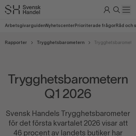
Arbetsgivarguiden
Nyhetscenter
Prioriterade frågor
Råd och 
Rapporter
Trygghetsbarometern
Trygghetsbarometer
Trygghetsbarometern
Q1 2026
Svensk Handels Trygghetsbarometer
för det första kvartalet 2026 visar att
46 procent av landets butiker har