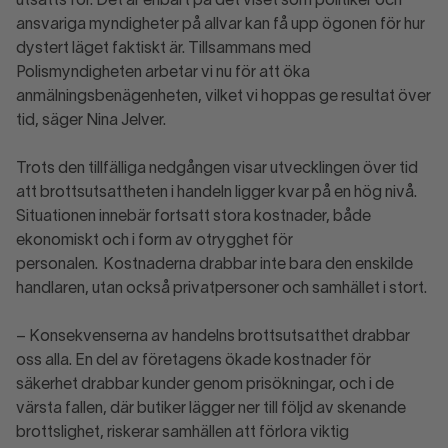
utsätts för. Det är enbart på det viset som politiker och
ansvariga myndigheter på allvar kan få upp ögonen för hur
dystert läget faktiskt är. Tillsammans med
Polismyndigheten arbetar vi nu för att öka
anmälningsbenägenheten, vilket vi hoppas ge resultat över
tid, säger Nina Jelver.
Trots den tillfälliga nedgången visar utvecklingen över tid
att brottsutsattheten i handeln ligger kvar på en hög nivå.
Situationen innebär fortsatt stora kostnader, både
ekonomiskt och i form av otrygghet för
personalen. Kostnaderna drabbar inte bara den enskilde
handlaren, utan också privatpersoner och samhället i stort.
– Konsekvenserna av handelns brottsutsatthet drabbar
oss alla. En del av företagens ökade kostnader för
säkerhet drabbar kunder genom prisökningar, och i de
värsta fallen, där butiker lägger ner till följd av skenande
brottslighet, riskerar samhällen att förlora viktig