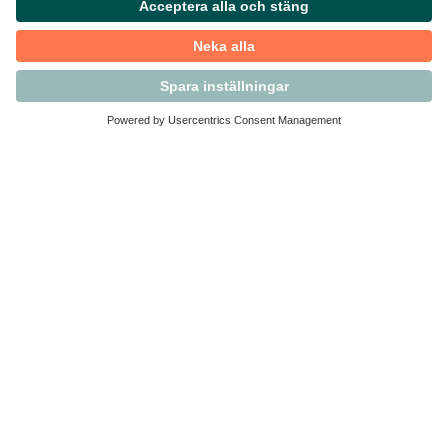
Kontakta Svensk Handel
Vi finns här för dig som medlem
Arbetsrätt och personalfrågor
Medlemskap
Affärsjuridik
Säkerhet och Varningslistan