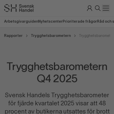
Arbetsgivarguiden
Nyhetscenter
Prioriterade frågor
Råd och 
Rapporter
Trygghetsbarometern
Trygghetsbarometer
Trygghetsbarometern
Q4 2025
Svensk Handels Trygghetsbarometer
för fjärde kvartalet 2025 visar att 48
procent av butikerna utsattes för brott