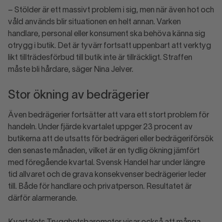
– Stölder är ett massivt problem i sig, men när även hot och
våld används blir situationen en helt annan. Varken
handlare, personal eller konsument ska behöva känna sig
otrygg i butik. Det är tyvärr fortsatt uppenbart att verktyg
likt tillträdesförbud till butik inte är tillräckligt. Straffen
måste bli hårdare, säger Nina Jelver.
Stor ökning av bedrägerier
Även bedrägerier fortsätter att vara ett stort problem för
handeln. Under fjärde kvartalet uppger 23 procent av
butikerna att de utsatts för bedrägeri eller bedrägeriförsök
den senaste månaden, vilket är en tydlig ökning jämfört
med föregående kvartal. Svensk Handel har under längre
tid allvaret och de grava konsekvenser bedrägerier leder
till. Både för handlare och privatperson. Resultatet är
därför alarmerande.