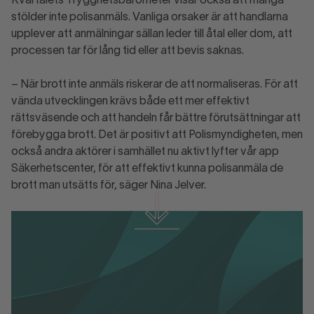
Kvartalets Trygghetsbarometer visar också att många
stölder inte polisanmäls. Vanliga orsaker är att handlarna
upplever att anmälningar sällan leder till åtal eller dom, att
processen tar för lång tid eller att bevis saknas.
– När brott inte anmäls riskerar de att normaliseras. För att
vända utvecklingen krävs både ett mer effektivt
rättsväsende och att handeln får bättre förutsättningar att
förebygga brott. Det är positivt att Polismyndigheten, men
också andra aktörer i samhället nu aktivt lyfter vår app
Säkerhetscenter, för att effektivt kunna polisanmäla de
brott man utsätts för, säger Nina Jelver.
Ladda ner material
Svensk HandelsTrygghetsbarometer Q4
2025.pdf