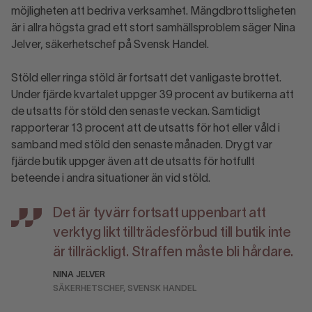
möjligheten att bedriva verksamhet. Mängdbrottsligheten
är i allra högsta grad ett stort samhällsproblem säger Nina
Jelver, säkerhetschef på Svensk Handel.
Stöld eller ringa stöld är fortsatt det vanligaste brottet.
Under fjärde kvartalet uppger 39 procent av butikerna att
de utsatts för stöld den senaste veckan. Samtidigt
rapporterar 13 procent att de utsatts för hot eller våld i
samband med stöld den senaste månaden. Drygt var
fjärde butik uppger även att de utsatts för hotfullt
beteende i andra situationer än vid stöld.
Det är tyvärr fortsatt uppenbart att
verktyg likt tillträdesförbud till butik inte
är tillräckligt. Straffen måste bli hårdare.
NINA JELVER
SÄKERHETSCHEF, SVENSK HANDEL