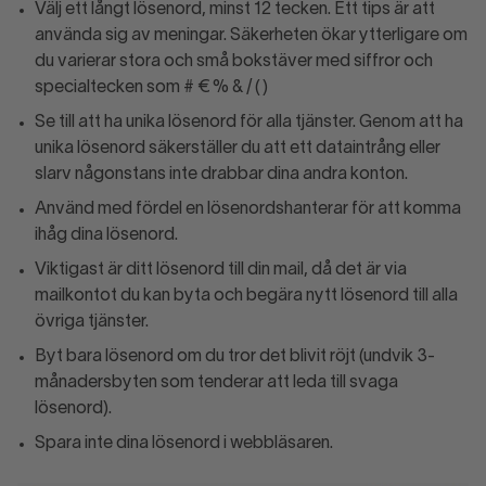
Välj ett långt lösenord, minst 12 tecken. Ett tips är att
använda sig av meningar. Säkerheten ökar ytterligare om
du varierar stora och små bokstäver med siffror och
specialtecken som # € % & / ( )
Se till att ha unika lösenord för alla tjänster. Genom att ha
unika lösenord säkerställer du att ett dataintrång eller
slarv någonstans inte drabbar dina andra konton.
Använd med fördel en lösenordshanterar för att komma
ihåg dina lösenord.
Viktigast är ditt lösenord till din mail, då det är via
mailkontot du kan byta och begära nytt lösenord till alla
övriga tjänster.
Byt bara lösenord om du tror det blivit röjt (undvik 3-
månadersbyten som tenderar att leda till svaga
lösenord).
Spara inte dina lösenord i webbläsaren.