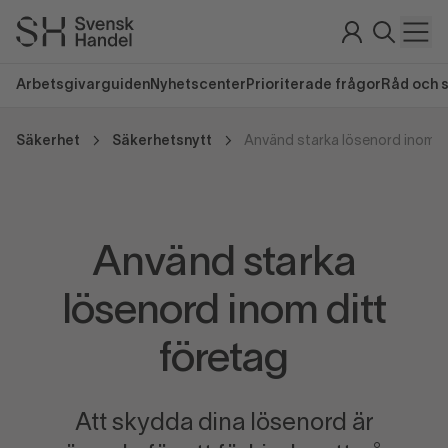
Arbetsgivarguiden
Nyhetscenter
Prioriterade frågor
Råd och 
Säkerhet
Säkerhetsnytt
Använd starka lösenord inom di
Använd starka
lösenord inom ditt
företag
Att skydda dina lösenord är