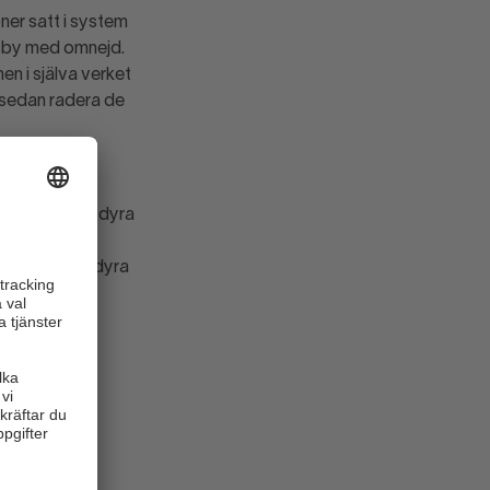
ner satt i system
äsby med omnejd.
en i själva verket
tt sedan radera de
 två olika
lägger man de dyra
m den dyra
ndvagnen med dyra
randras