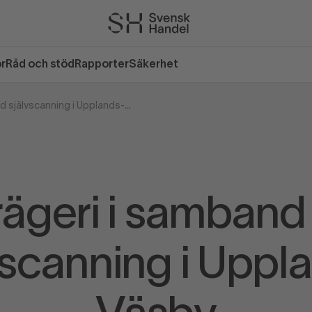
or
Råd och stöd
Rapporter
Säkerhet
Bedrägeri i samband med självscanning i Upplands-Väsby
ägeri i samban
vscanning i Uppl