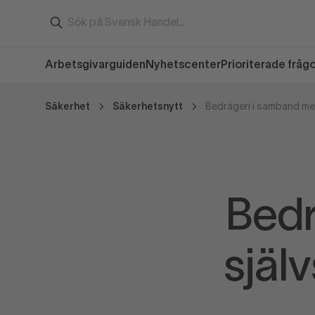
Arbetsgivarguiden
Nyhetscenter
Prioriterade fråg
Säkerhet
Säkerhetsnytt
Bedr
själ