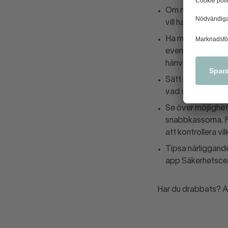
Om någon tittar ef
vill ha dig under 
Ha med fördel tyd
eventuell avstämn
hänvisa till en sk
Sätt med fördel u
vad som packas u
Se över möjlighe
snabbkassorna. F
att kontrollera v
Tipsa närliggande
app Säkerhetscen
Har du drabbats? A