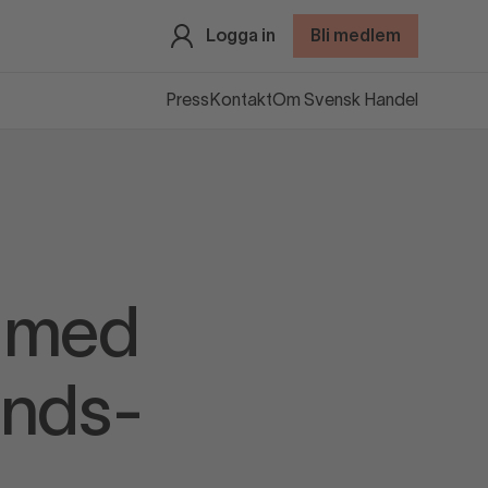
Logga in
Bli medlem
Press
Kontakt
Om Svensk Handel
d med
ands-