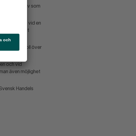
lp eller en tjuv som
ka packas upp vid en
id lättare att
större kontroll över
en och vid
man även möjlighet
i Svensk Handels