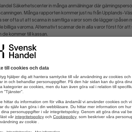
Handel Säkerhetscenter in många anmälningar där gärningsperso
vscanningen. Många rapporten kommer just nu från Upplands-V
ser ofta ut att scanna in samtliga varor som de lägger i påsen m
e billiga varorna. Alternativt scannar de in alla varor först för a
n de kommer till kassan.
 in rapporter som visar att gärningspersonerna delar upp varorna i
na läggs endast billiga varor och dessa scannas in. I den andra 
annas in. Vid självutcheckningen avvaktar man med att rulla fra
se om det blir avstämning. Om så är fallet lämnar man kvar ku
 avstämning däremot inte sker rullar man ut båda vagnarna.
r:
sonal och var uppmärksam
n har ett system eller rutin för hur personalen ska kunna påkalla va
id misstanke om stöld