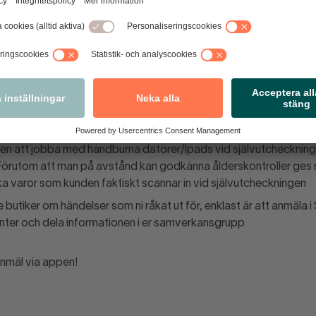
ter dig i butiken, gå dit. Det är antingen en kund som behöver hjä
uppsikt
liga skyltar vid ingång samt kassalinje om att samtliga varor s
ing och att medhavda påsar och väskor ska uppvisas. Det är allt
ylt vid avstämning och kontroll
pp speglar i taket vid avstämningskassan då man på så sätt har 
pp och eventuellt lämnas kvar i vagnen/korgen
ten att jobba med handburna datorer/Ipads vid självutcheckning
örutom att man på avstånd kan godkänna ålderskontroller ges 
ilka varor som kunden faktiskt scannar in vid självutcheckningen
 butiker om händelser som ni råkat ut för, enklast är att anmäla 
ter och dela informationen i er samverkansgrupp
nmäl via appen!