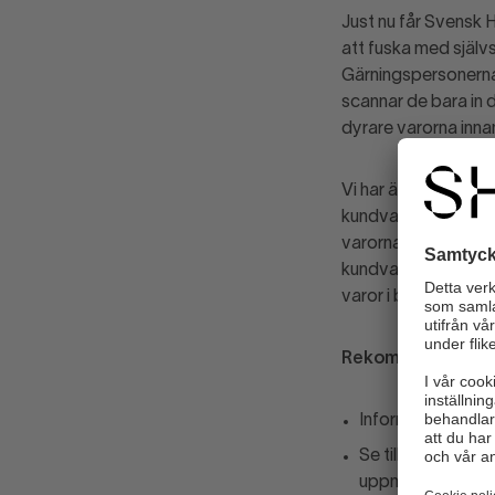
Just nu får Svensk 
att fuska med själ
Gärningspersonerna 
scannar de bara in d
dyrare varorna inna
Vi har även ett fått
kundvagnar. I den e
varorna som inte sc
kundvagnen för att 
varor i butiken. Om
Rekommendatione
Informera er per
Se till att butike
uppmärksamhet v