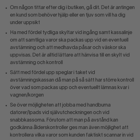
Om någon tittar efter dig i butiken, gå dit. Det är antingen
en kund som behöver hjälp eller en tjuv som vill ha dig
under uppsikt
Ha med fördel tydliga skyltar vid ingång samt kassalinje
om att samtliga varor ska packas upp vid en eventuell
avstämning och att medhavda påsar och väskor ska
uppvisas. Det är alltid lättare att hänvisa till en skylt vid
avstämning och kontroll
Sätt med fördel upp speglar i taket vid
avstämningskassan då man på så sätt har större kontroll
över vad som packas upp och eventuellt lämnas kvar i
vagnen/korgen
Se över möjligheten att jobba med handburna
datorer/Ipads vid självutcheckningen och vid
snabbkassorna. Förutom att man på avstånd kan
godkänna ålderskontroller ges man även möjlighet att
kontrollera vilka varor som kunden faktiskt scannar in vid