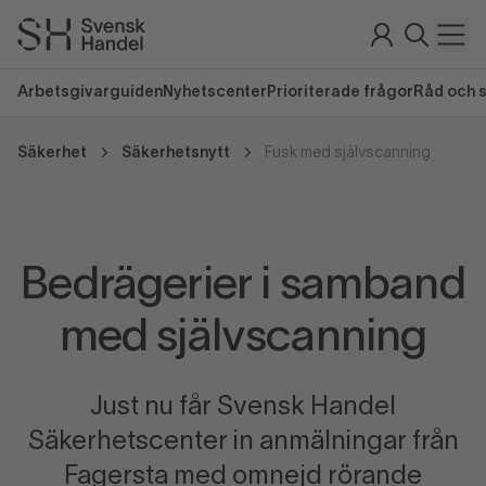
Arbetsgivarguiden
Nyhetscenter
Prioriterade frågor
Råd och 
Säkerhet
Säkerhetsnytt
Fusk med självscanning
Bedrägerier i samband
med självscanning
Just nu får Svensk Handel
Säkerhetscenter in anmälningar från
Fagersta med omnejd rörande