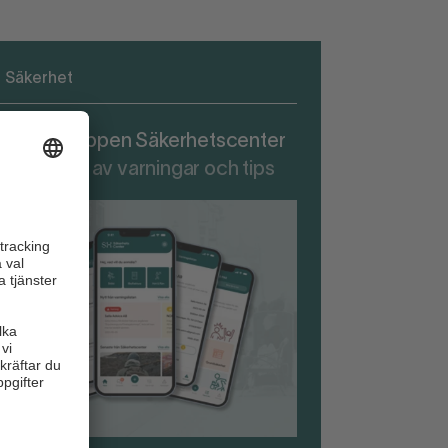
Säkerhet
adda ner appen Säkerhetscenter
r att ta del av varningar och tips