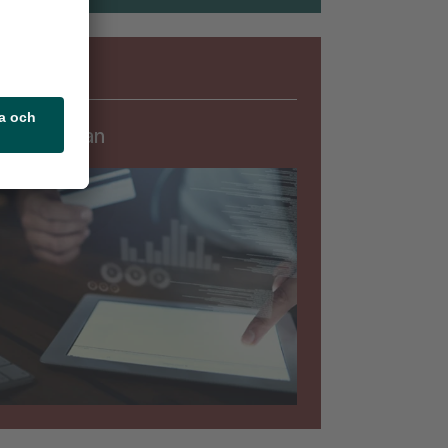
Säkerhet
rningslistan