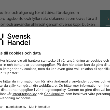
butiker och utger sig för att driva företag inom
öretagskonto och fyller i alla dokument som krävs för att
ort och använder all kredit genom diverse köp i butiken.
aft för avsikt att betala och det går inte att få tag på
L
en att bedragarna via samma företag genomför flera
fö
utiker i olika städer.
et.
g ni inte gjort affärer med tidigare. Om ni känner er
r att förlora.
ka uppgifter som krävs för att bli beviljad en kundkredit i
r om ni drabbas!