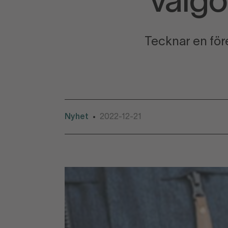
”välgö
Tecknar en före
Nyhet
2022-12-21
•