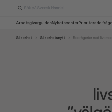
Arbetsgivarguiden
Nyhetscenter
Prioriterade fråg
Säkerhet
Säkerhetsnytt
li