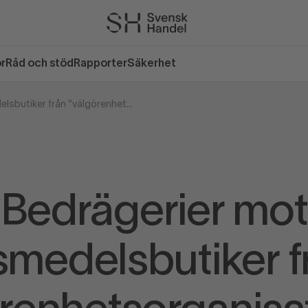
or
Råd och stöd
Rapporter
Säkerhet
Bedrägerier mot livsmedelsbutiker från ”välgörenhetsorganisationer”
Bedrägerier mot
vsmedelsbutiker f