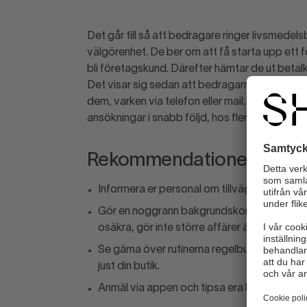
Det går till så att bedragare ringer livsmedels
välgörenhet. De ber om att få starta upp ett f
bli företagskund. Därefter hämtar de ut betalk
Det visar sig sedan att bedragarna aldrig har h
dem, varken via telefon eller mail. Vi ser äv
ansökningar i snabb följd, hos flera livsmedelsb
Rekommendationer
Informera er personal om tillvägagångssätt
Gör en noggrann bakgrundskontroll på företa
osäkra, gör inte större affärer än vad ni klara
Se gärna över rutinerna regelbundet kring vil
just din butik.
Anmäl via appen och tipsa era butiksgranna