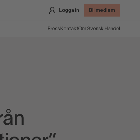
Logga in
Bli medlem
Press
Kontakt
Om Svensk Handel
rån