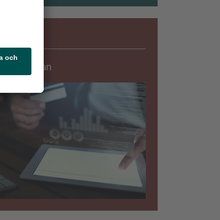
Säkerhet
rningslistan