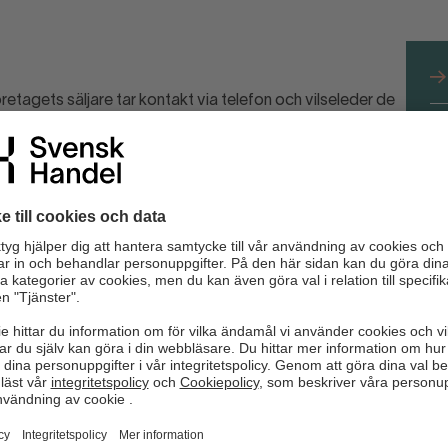
retagets säljare tar kontakt via telefon och vilseleder de
nemang genom att hävda att de ringer från ens befintliga
L
verse extrakort och onödiga telefonväxlar. Förutom att
fö
de som drabbats att de stressats till att skriva under, att
med vad som senare framgår av avtalet samt att
ngre än vad som avtalats.
efon och ger sken av att ringa från ens nuvarande
 en lägre kostnad än vad de betalar i dagsläget och
nde samtal. Senare visar det sig att det avtal som nu
n befintliga och att kostnaderna för telefoni blir dyrare