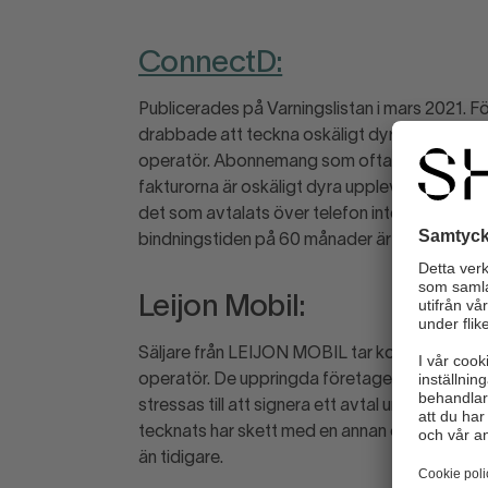
ConnectD:
Publicerades på Varningslistan i mars 2021. Fö
drabbade att teckna oskäligt dyra mobilabon
operatör. Abonnemang som ofta inkluderar di
fakturorna är oskäligt dyra upplever många av 
det som avtalats över telefon inte stämmer 
bindningstiden på 60 månader är betydligt lä
Leijon Mobil:
Säljare från LEIJON MOBIL tar kontakt via tel
operatör. De uppringda företagen blir lovade
stressas till att signera ett avtal under pågåe
tecknats har skett med en annan operatör än de
än tidigare.