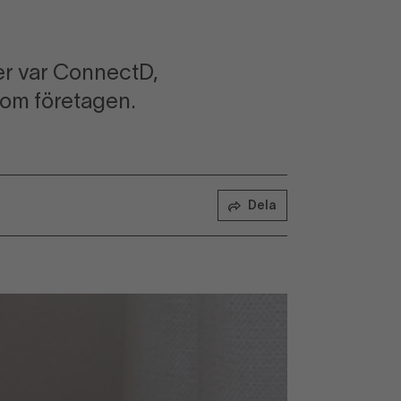
er var ConnectD,
o om företagen.
Dela