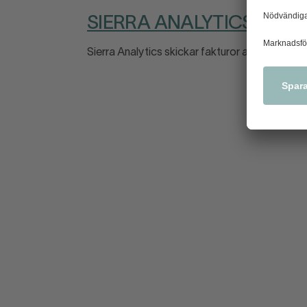
SIERRA ANALYTICS:
Sierra Analytics skickar fakturor angående en 