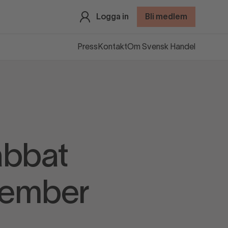
Logga in
Bli medlem
Press
Kontakt
Om Svensk Handel
abbat
ovember