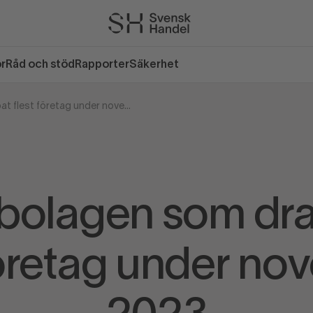
or
Råd och stöd
Rapporter
Säkerhet
Bluffbolagen som drabbat flest företag under november 2023
fbolagen som dr
företag under n