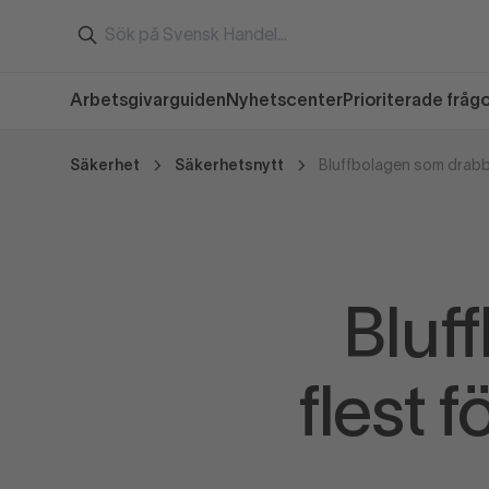
Arbetsgivarguiden
Nyhetscenter
Prioriterade fråg
Säkerhet
Säkerhetsnytt
Bluf
flest 