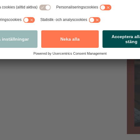
"Branschanalys", trots att man inte har beställt tjänsten.
Va