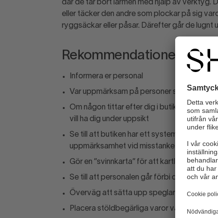
där de tar bort larmen med hjälp av verktyg. 
eller täcker den andre som plockar på sig va
ryggsäckar eller påsar. Därefter går de lugnt ut
Rekommendationer
Informera er personal
Var uppmärksam på personer som går runt 
Om någon tittar efter dig i butiken, gå dit. 
vill ha dig under uppsikt
Se till att butiken har ett system eller ruti
uppmärksamhet vid misstanke om stöld
Gör en ”svinnkarta” för att kartlägga stöld
Se till att personalen går förbi de ”hotspot
Överväg att sätta upp speglar eller kamer
Placera stöldbegärliga varor väl synliga så