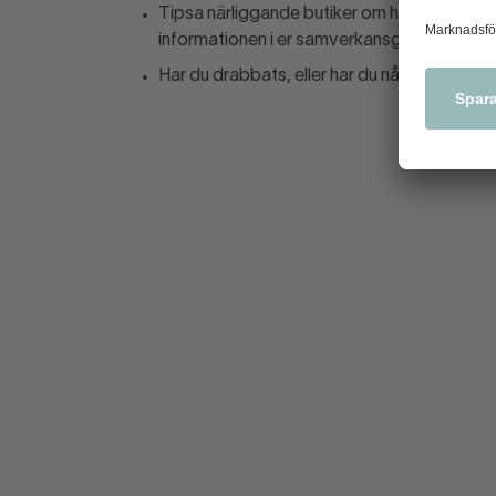
Tipsa närliggande butiker om händelser som n
informationen i er samverkansgrupp.
Har du drabbats, eller har du något tips? A