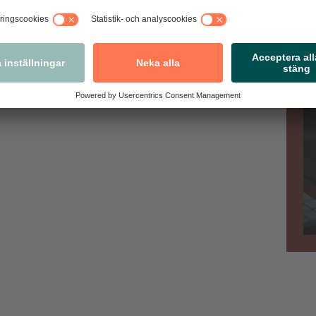
i råkat ut för, enklast är att anmäla i appen och dela
Va
nmäl via appen!