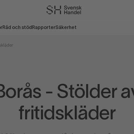
or
Råd och stöd
Rapporter
Säkerhet
dskläder
Borås - Stölder a
fritidskläder