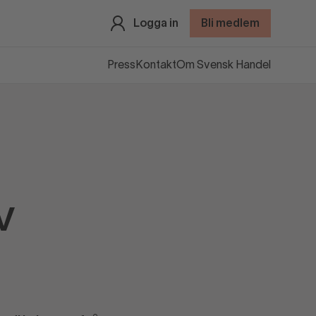
Logga in
Bli medlem
Press
Kontakt
Om Svensk Handel
v