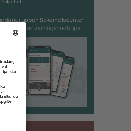
Säkerhet
adda ner appen Säkerhetscenter
r att ta del av varningar och tips