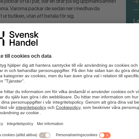
De jobbar ofta i par, där en drar på sig uppmärksamhet
rorna. Varorna packar de sedan ner i medhavda
 ur butiken, utan att betala för sig.
L
fö
med ryggsäckar i butiken
Det är antingen en kund som behöver hjälp eller en tjuv som
n för hur personalen ska kunna påkalla varandras
erna
s” som svinnkartan visar
or vid dolda utrymmen
 att personalen har varorna under uppsikt.