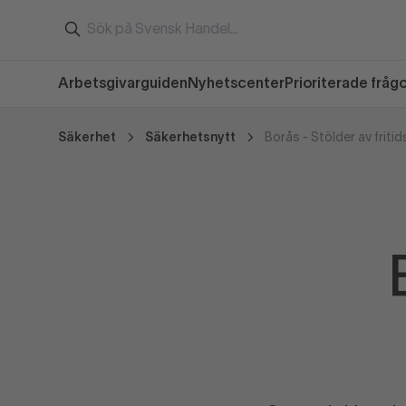
Arbetsgivarguiden
Nyhetscenter
Prioriterade fråg
Säkerhet
Säkerhetsnytt
Borås - Stölder av friti