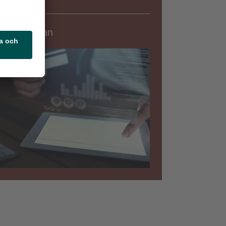
Säkerhet
rningslistan