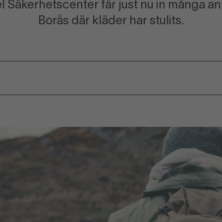
 Säkerhetscenter får just nu in många an
Borås där kläder har stulits.