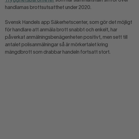
Trygghetsbarometer
som har sammanställt siffror över
handlarnas brottsutsatthet under 2020.
Svensk Handels app Säkerhetscenter, som gör det möjligt
för handlare att anmäla brott snabbt och enkelt, har
påverkat anmälningsbenägenheten positivt, men sett till
antalet polisanmälningar så är mörkertalet kring
mängdbrott som drabbar handeln fortsatt stort.