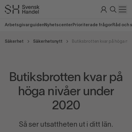
Arbetsgivarguiden
Nyhetscenter
Prioriterade frågor
Råd och 
Säkerhet
Säkerhetsnytt
Butiksbrotten kvar på höga niv
Butiksbrotten kvar på
höga nivåer under
2020
Så ser utsattheten ut i ditt län.