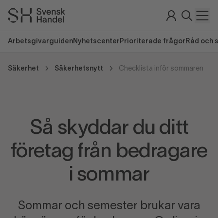
Arbetsgivarguiden
Nyhetscenter
Prioriterade frågor
Råd och 
Säkerhet
Säkerhetsnytt
Checklista inför sommaren
Så skyddar du ditt
företag från bedragare
i sommar
Sommar och semester brukar vara