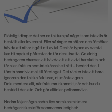
Plötsligt dimper det ner en faktura på något som inte alls är
beställt eller levererat. Eller så ringer en säljare och försöker
hävda att ni har ingått ett avtal. Den här typen av samtal
kan bli mycket påfrestande för den utsatta. Ge aldrig
bedragaren chansen att hävda att ett avtal har slutits och
får ni en faktura som inte känns helt rätt – bestrid den. I
första hand via mail till företaget. Det räcker inte att bara
ignorera den falska fakturan, du måste agera.
Dokumentera allt, när fakturan inkommit, när och hur du
bestridit den etc. Och gör alltid en polisanmälan.
Nedan följer några andra tips som kan minimera
bedrägeririsken inför sommarens ledighet: