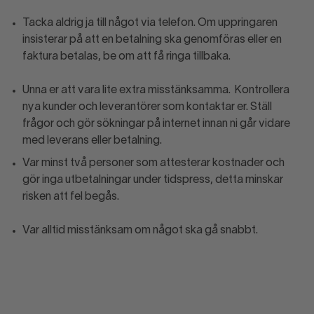
Tacka aldrig ja till något via telefon. Om uppringaren
insisterar på att en betalning ska genomföras eller en
faktura betalas, be om att få ringa tillbaka.
Unna er att vara lite extra misstänksamma. Kontrollera
nya kunder och leverantörer som kontaktar er. Ställ
frågor och gör sökningar på internet innan ni går vidare
med leverans eller betalning.
Var minst två personer som attesterar kostnader och
gör inga utbetalningar under tidspress, detta minskar
risken att fel begås.
Var alltid misstänksam om något ska gå snabbt.