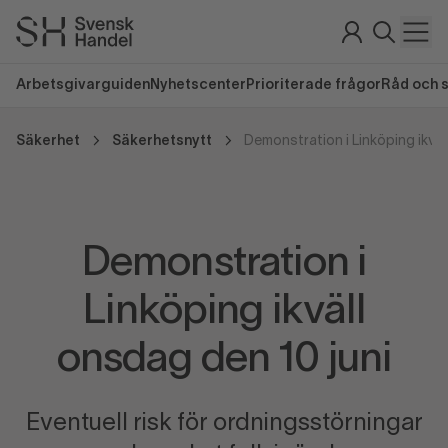
Arbetsgivarguiden
Nyhetscenter
Prioriterade frågor
Råd och 
Säkerhet
Säkerhetsnytt
Demonstration i
Linköping ikväll
onsdag den 10 juni
Eventuell risk för ordningsstörningar