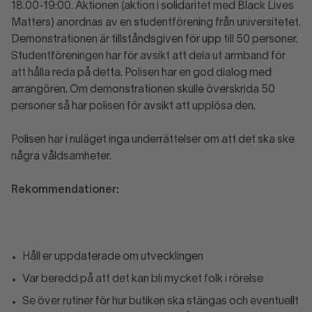
18.00-19:00. Aktionen (aktion i solidaritet med Black Lives
Matters) anordnas av en studentförening från universitetet.
Demonstrationen är tillståndsgiven för upp till 50 personer.
Studentföreningen har för avsikt att dela ut armband för
att hålla reda på detta. Polisen har en god dialog med
arrangören. Om demonstrationen skulle överskrida 50
personer så har polisen för avsikt att upplösa den.
Polisen har i nuläget inga underrättelser om att det ska ske
några våldsamheter.
Rekommendationer:
Håll er uppdaterade om utvecklingen
Var beredd på att det kan bli mycket folk i rörelse
Se över rutiner för hur butiken ska stängas och eventuellt