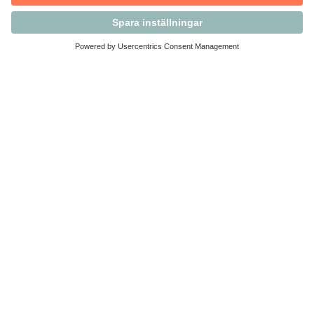
Kontakta Svensk Handel
Vi finns här för dig som medlem
Arbetsrätt och personalfrågor
Medlemskap
Affärsjuridik
Säkerhet och Varningslistan