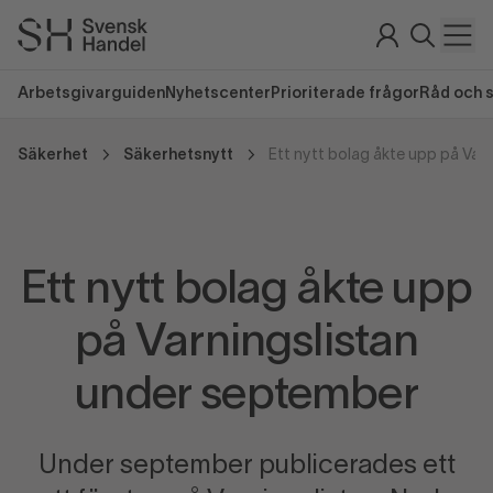
Arbetsgivarguiden
Nyhetscenter
Prioriterade frågor
Råd och 
Säkerhet
Säkerhetsnytt
Ett nytt bolag åkte upp
på Varningslistan
under september
Under september publicerades ett