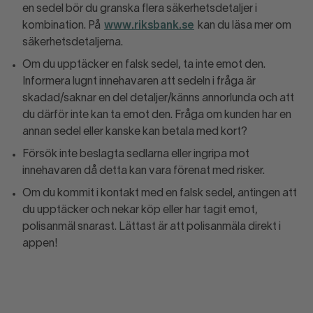
en sedel bör du granska flera säkerhetsdetaljer i
kombination. På
www.riksbank.se
kan du läsa mer om
säkerhetsdetaljerna.
Om du upptäcker en falsk sedel, ta inte emot den.
Informera lugnt innehavaren att sedeln i fråga är
skadad/saknar en del detaljer/känns annorlunda och att
du därför inte kan ta emot den. Fråga om kunden har en
annan sedel eller kanske kan betala med kort?
Försök inte beslagta sedlarna eller ingripa mot
innehavaren då detta kan vara förenat med risker.
Om du kommit i kontakt med en falsk sedel, antingen att
du upptäcker och nekar köp eller har tagit emot,
polisanmäl snarast. Lättast är att polisanmäla direkt i
appen!