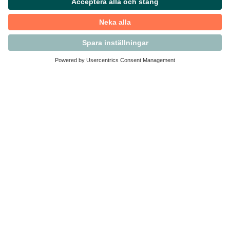
Kontakta Svensk Handel
Vi finns här för dig som medlem
Arbetsrätt och personalfrågor
Medlemskap
Affärsjuridik
Säkerhet och Varningslistan