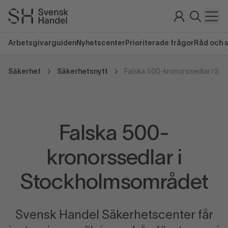
Arbetsgivarguiden
Nyhetscenter
Prioriterade frågor
Råd och 
Säkerhet
Säkerhetsnytt
Falska 500-kronorssedlar i S
Falska 500-
kronorssedlar i
Stockholmsområdet
Svensk Handel Säkerhetscenter får