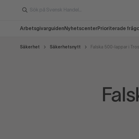
Arbetsgivarguiden
Nyhetscenter
Prioriterade fråg
Säkerhet
Säkerhetsnytt
Falska 500-lappar i Tro
Fals