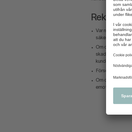
Rekommen
Var noga med att 
säkerhetsdetaljer
Om du upptäcker e
skadad/saknar en 
kunden har en ann
Försök inte besla
Om du kommit i ko
emot, polisanmäl!