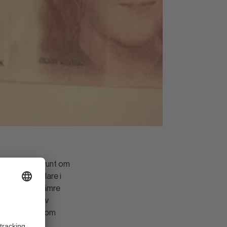
rån handlare runt om
ar från handlare i
lverkade av sämre
a gånger är av
hanteringen inom