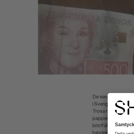
De senaste månadern
i Sverige. Svensk Ha
Trosa med omnejd rö
papperskvalitet och
bristfällig kvalite
handeln en stor roll.