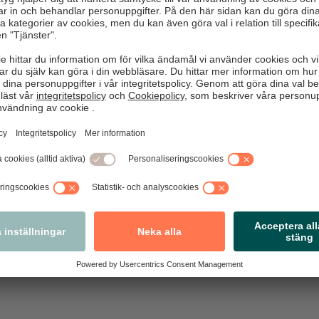
dationer
kontrollera sedlar. När du kontrollerar en sedel bör du granska fl
 i kombination. På
www.riksbank.se
kan du läsa mer om säkerhe
n falsk sedel, ta inte emot den. Informera lugnt innehavaren att 
del detaljer/känns annorlunda och att du därför inte kan ta emo
an sedel eller kanske kan betala med kort?
gta sedlarna eller ingripa mot innehavaren då detta är förenat me
ntakt med en falsk sedel, antingen att du upptäcker och nekar kö
 Lättast är att polisanmäla direkt i appen!