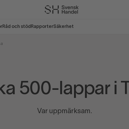
or
Råd och stöd
Rapporter
Säkerhet
sa
ka 500-lappar i 
Var uppmärksam.