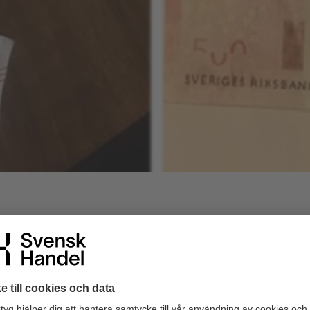
a har antalet anmälningar rörande falska sedlar ökat kraftigt f
ndel Säkerhetscenter har under veckan fått in flertalet anmälning
rande falska 500-lappar. Sedlarna är i majoriteten av fallen til
 saknar en eller flera säkerhetsdetaljer. Trots att sedlarna mång
t är de svåra att upptäcka. Sannolikt spelar den minskade kontant