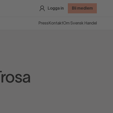
Logga in
Bli medlem
Press
Kontakt
Om Svensk Handel
Trosa