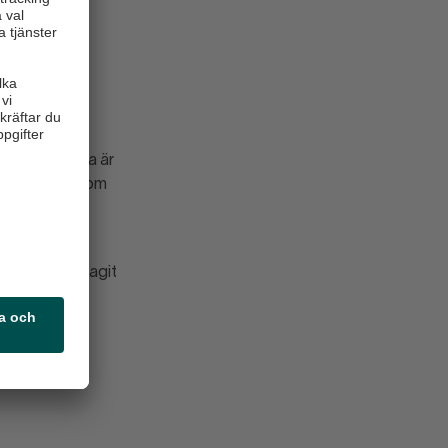
era
tsdetaljerna.
sedeln i fråga är
t den. Fråga om
d stor risk.
p eller har tagit