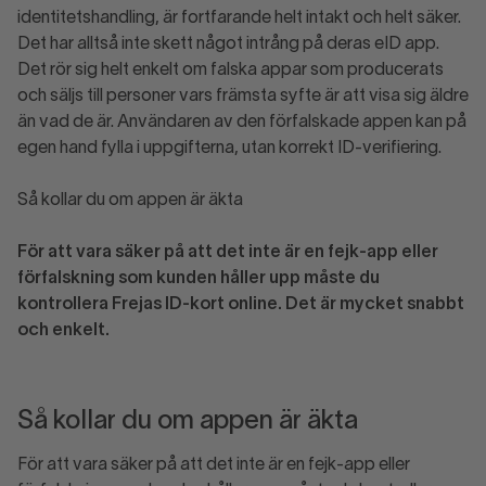
identitetshandling, är fortfarande helt intakt och helt säker.
Det har alltså inte skett något intrång på deras eID app.
Det rör sig helt enkelt om falska appar som producerats
och säljs till personer vars främsta syfte är att visa sig äldre
än vad de är. Användaren av den förfalskade appen kan på
egen hand fylla i uppgifterna, utan korrekt ID-verifiering.
Så kollar du om appen är äkta
För att vara säker på att det inte är en fejk-app eller
förfalskning som kunden håller upp måste du
kontrollera Frejas ID-kort online. Det är mycket snabbt
och enkelt.
Så kollar du om appen är äkta
För att vara säker på att det inte är en fejk-app eller