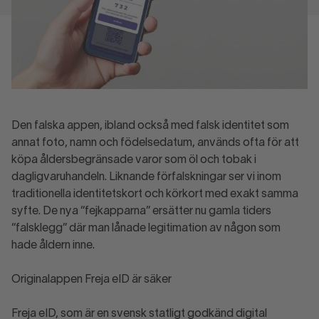
Den falska appen, ibland också med falsk identitet som
annat foto, namn och födelsedatum, används ofta för att
köpa åldersbegränsade varor som öl och tobak i
dagligvaruhandeln. Liknande förfalskningar ser vi inom
traditionella identitetskort och körkort med exakt samma
syfte. De nya “fejkapparna” ersätter nu gamla tiders
“falsklegg” där man lånade legitimation av någon som
hade åldern inne.
Originalappen Freja eID är säker
Freja eID, som är en svensk statligt godkänd digital