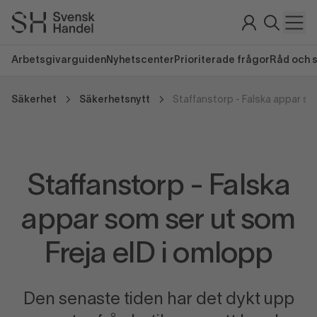
Arbetsgivarguiden
Nyhetscenter
Prioriterade frågor
Råd och 
Säkerhet
Säkerhetsnytt
Staffanstorp - Falska
appar som ser ut som
Freja eID i omlopp
Den senaste tiden har det dykt upp