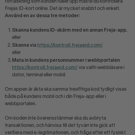
förfalskning som kunden håller upp måste du kontrollera
Frejas ID-kort online. Det är mycket snabbt och enkelt.
Använd en av dessa tre metoder:
Skanna kundens ID-skärm med en annan Freja-app.
eller
Skanna via
https://kontroll.frejaeid.com/
eller
Mata in kundens personnummer i webbportalen
https://kontroll.frejaeid.com/
via valfri webbläsare i
dator, terminal eller mobil.
Om appen är äkta ska samma tresiffriga kod tydligt visas
både på kundens mobil och i din Freja-app eller i
webbportalen.
Om koden inte överensstämmer ska du avbryta
transaktionen, och hänvisa till det tyvärr inte gick att
verifiera med e-legitimationen, och fråga efter ett fysiskt