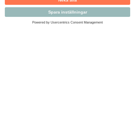
Kontakta Svensk Handel
Vi finns här för dig som medlem
Arbetsrätt och personalfrågor
Medlemskap
Affärsjuridik
Säkerhet och Varningslistan