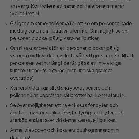
ansvarig. Kontrollera att namn och telefonnummer är
tydligt textat.
Gå igenom kamerabilderna för att se om personen hade
med sig varorna in i butiken eller inte. Om möjligt, se om
personen plockar på sig varorna i butiken
Om ni saknar bevis för att personen plockat på sig
varorna i butik är det mycket svårt att göra mer. Se till att
personalen vet hur långt de får gå så att inte viktiga
kundrelationer äventyras (eller juridiska gränser
överträds)
Kamerabilder kan alltid analyseras senare och
polisanmälan upprättas när brottet har konstaterats.
Se över möjligheten att ha en kassa för byten och
återköp utanför butiken. Skylta tydligt att byten och
återköp endast sker vid denna kassa, ej i butiken.
Anmäl via appen och tipsa era butiksgrannar om ni
drabbas!