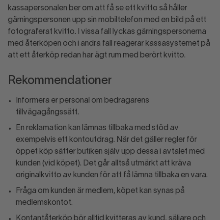
kassapersonalen ber om att få se ett kvitto så håller
gärningspersonen upp sin mobiltelefon med en bild på ett
fotograferat kvitto. I vissa fall lyckas gärningspersonerna
med återköpen och i andra fall reagerar kassasystemet på
att ett återköp redan har ägt rum med berört kvitto.
Rekommendationer
Informera er personal om bedragarens
tillvägagångssätt.
En reklamation kan lämnas tillbaka med stöd av
exempelvis ett kontoutdrag. När det gäller regler för
öppet köp sätter butiken själv upp dessa i avtalet med
kunden (vid köpet). Det går alltså utmärkt att kräva
originalkvitto av kunden för att få lämna tillbaka en vara.
Fråga om kunden är medlem, köpet kan synas på
medlemskontot.
Kontantåterköp bör alltid kvitteras av kund, säljare och