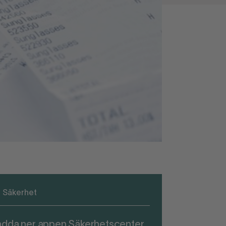
Säkerhet
adda ner appen Säkerhetscenter