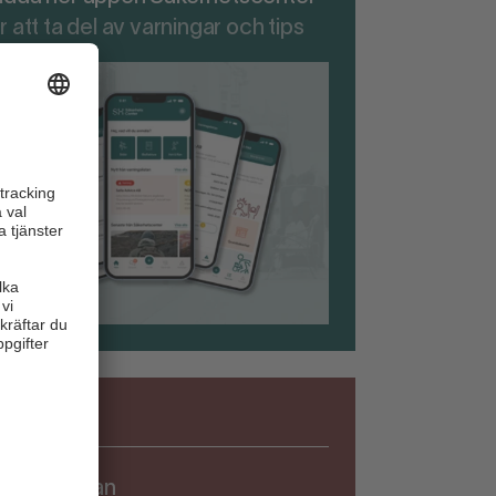
r att ta del av varningar och tips
Säkerhet
rningslistan