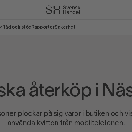
or
Råd och stöd
Rapporter
Säkerhet
ska återköp i Nä
ner plockar på sig varor i butiken och v
använda kvitton från mobiltelefonen.