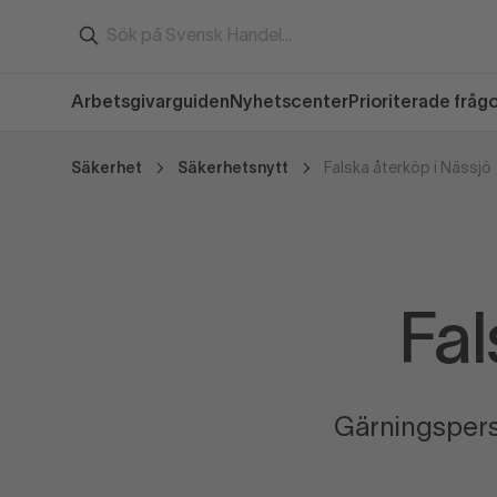
Arbetsgivarguiden
Nyhetscenter
Prioriterade fråg
Säkerhet
Säkerhetsnytt
Falska återköp i Nässjö
Fal
Gärningsperso