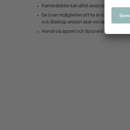
Kamerabilder kan alltid analyseras senare o
Se över möjligheten att ha en kassa för byt
och återköp endast sker vid denna kassa, ej 
Anmäl via appen och tipsa era butiksgranna