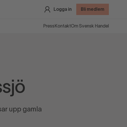
Logga in
Bli medlem
Press
Kontakt
Om Svensk Handel
ssjö
isar upp gamla