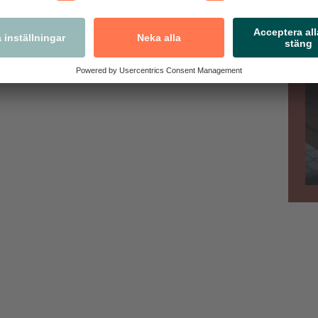
ch polisanmälan upprättas när brottet har konstaterats.
en och återköp utanför butiken. Skylta tydligt att byten
i butiken.
r om ni drabbas!