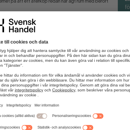
temet på att ett återköp redan har ägt rum med berört
fö
vägagångssätt.
 av exempelvis ett kontoutdrag. När det gäller regler för
avtalet med kunden (vid köpet). Det går alltså utmärkt att
na tillbaka en vara.
nas på medlemskontot.
, säljare och ansvarig. Kontrollera att namn och
onen hade med sig varorna in i butiken eller inte. Om
rna i butiken
på sig varorna i butik är det mycket svårt att göra mer.
så att inte viktiga kundrelationer äventyras (eller juridiska
Va