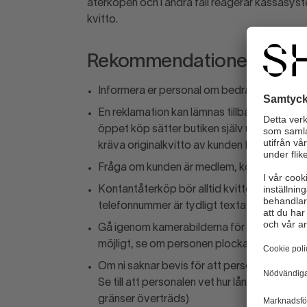
återköpen och i andra fall reagerar kassasys
kvitto.
Rekommendationer
Informera er personal om bedragarens till
En reklamation kan lämnas tillbaka med stöd
öppet köp sätter butiken själv upp dessa i 
kräva originalkvitto av kunden för att få läm
Fråga om kunden är medlem, köpet kan sy
Kontantåterköp bör alltid kvitteras av kund
telefonnummer är tydligt textat.
Gå igenom kamerabilderna för att se om pers
möjligt, se om personen plockar på sig varo
Om ni saknar bevis för att personen plockat 
Se till att personalen vet hur långt de får gå 
gränser överträds)