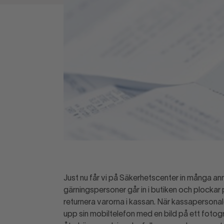
Just nu får vi på Säkerhetscenter in många anm
gärningspersoner går in i butiken och plockar på
returnera varorna i kassan. När kassapersonal
upp sin mobiltelefon med en bild på ett fotogr