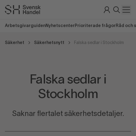
Arbetsgivarguiden
Nyhetscenter
Prioriterade frågor
Råd och 
Säkerhet
Säkerhetsnytt
Falska sedlar i Stockholm
Falska sedlar i
Stockholm
Saknar flertalet säkerhetsdetaljer.