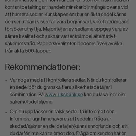
kontanthanteringen inom handeln en stor roll. I takt med att
kontantbetalningar i handeln minskar blir många ovana vid
att hantera sedlar. Kunskapen om hur en äkta sedel känns
och ser ut kan i vissa fall vara begränsad, vilket bedragare
försöker utnyttja. Majoriteten av sedlarna uppges vara av
sämre kvalitet och saknar vattenstämpel alternativt
säkerhetstråd. Papperskvaliteten bedöms även avvika
från äkta 500-lappar.
Rekommendationer:
Var noga med att kontrollera sedlar. När du kontrollerar
en sedel bör du granska flera säkerhetsdetaljer i
kombination. På
www.riksbank.se
kan du läsa mer om
säkerhetsdetaljerna.
Om du upptäcker en falsk sedel, ta inte emot den.
Informera lugnt innehavaren att sedeln i fråga är
skadad/saknar en del detaljer/känns annorlunda och att
du därför inte kan ta emot den. Fråga om kunden har en