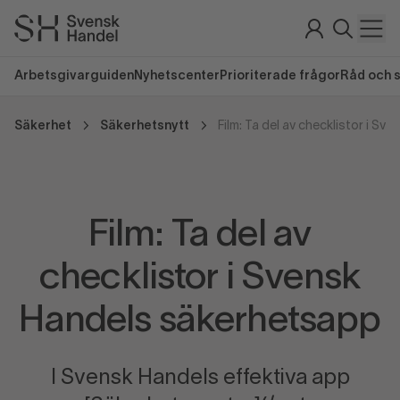
Arbetsgivarguiden
Nyhetscenter
Prioriterade frågor
Råd och 
Säkerhet
Säkerhetsnytt
Film: Ta del av
checklistor i Svensk
Handels säkerhetsapp
I Svensk Handels effektiva app