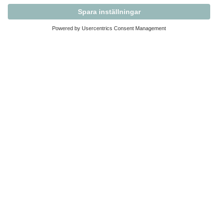
Kontakta Svensk Handel
Vi finns här för dig som medlem
Arbetsrätt och personalfrågor
Medlemskap
Affärsjuridik
Säkerhet och Varningslistan
Prenumerera på vårt nyhetsbrev