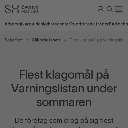
Arbetsgivarguiden
Nyhetscenter
Prioriterade frågor
Råd och 
Säkerhet
Säkerhetsnytt
Flest klagomål på
Varningslistan under
sommaren
De företag som drog på sig flest