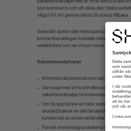
säkerhetsdetaljer men är trots detta svåra att
som kommer in och vill växla den falska sedeln 
något för att genom detta få växlad tillbaka.
Sannolikt spelar den minskade kontanthantering
kontantbetalningar i handeln minskar blir mån
sedel känns och ser ut kan i vissa fall vara be
Rekommendationer
Informera all personal som hanterar kontant
Var noga med att kontrollera sedlar. När du 
säkerhetsdetaljer i kombination.
Om du upptäcker en falsk sedel, ta inte emot
skadad/saknar en del detaljer/känns annorl
kunden har en annan sedel eller kanske kan
Försök inte beslagta sedlarna eller ingripa