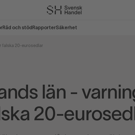
or
Råd och stöd
Rapporter
Säkerhet
ör falska 20-eurosedlar
ands län - varnin
lska 20-eurosed