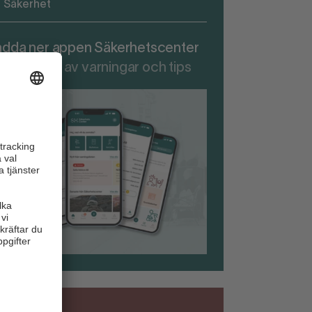
Säkerhet
adda ner appen Säkerhetscenter
r att ta del av varningar och tips