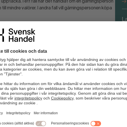
 upptäcka. I ett fall har det handlat om en gärningsperson
till mindre valörer. I andra fall vill gärningspersonen köpa
L
fö
en inom handeln en stor roll. I takt med att
ga ovana vid att hantera sedlar. Kunskapen om hur en äkta
gränsad, vilket bedragare försöker utnyttja.
er.
kontrollerar en sedel bör du granska flera
 den. Informera lugnt innehavaren att sedeln i fråga är
unda och att du därför inte kan ta emot den. Fråga om
 betala med kort?
 mot innehavaren då detta kan vara förenat med risker.