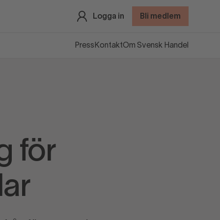
Logga in
Bli medlem
Press
Kontakt
Om Svensk Handel
g för
lar