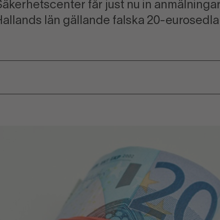
kerhetscenter får just nu in anmälningar 
allands län gällande falska 20-eurosedla