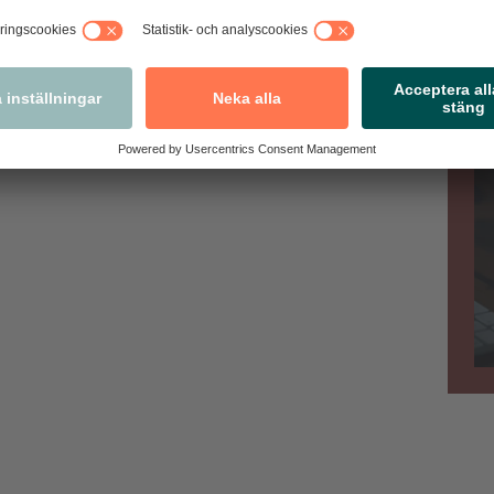
antingen att du upptäcker och nekar köp eller har tagit
isanmäla direkt i appen.
Va