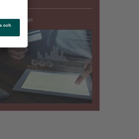
Säkerhet
rningslistan