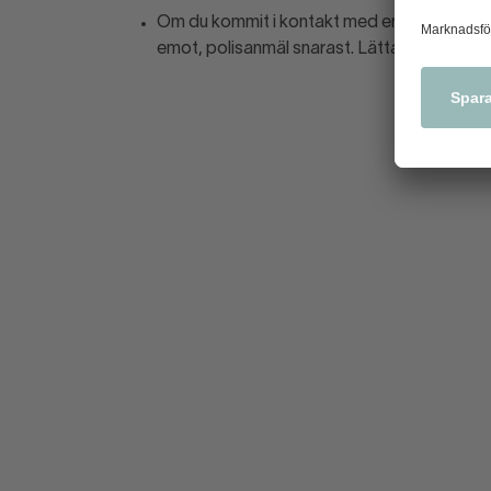
Om du kommit i kontakt med en falsk sedel, 
emot, polisanmäl snarast. Lättast är att pol