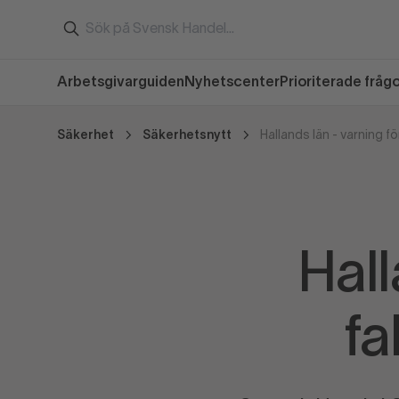
Arbetsgivarguiden
Nyhetscenter
Prioriterade fråg
Säkerhet
Säkerhetsnytt
Hallands län - varning f
Hall
fa