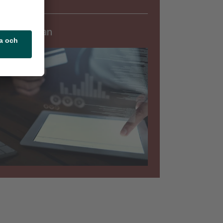
Säkerhet
rningslistan