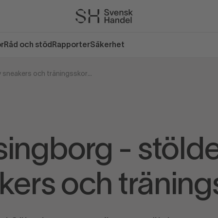
or
Råd och stöd
Rapporter
Säkerhet
Helsingborg - stölder av sneakers och träningsskor
singborg - stölde
kers och träning