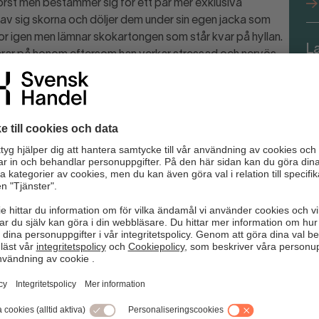
r först men bestämmer sig för ett par mer exklusiva
 av sig skorna och döljer dem under sin egen jacka som
skor igen men lämnar skokartongen som står kvar på hyllan.
L
rar på honom eftersom han verkar stressad och nervös
fö
erar igenom larmbågarna så piper larmet, han fortsätter
n.
Det är antingen en kund som behöver hjälp eller en tjuv som
n för hur personalen ska kunna påkalla varandras