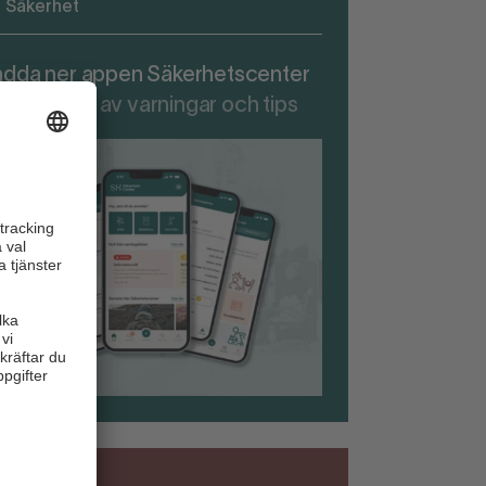
Säkerhet
adda ner appen Säkerhetscenter
r att ta del av varningar och tips