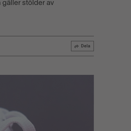
gäller stölder av
Dela