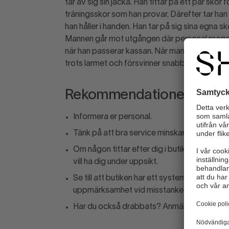
tar av sig sin jacka. Han tittar på ett par sko
träningsskor som han provar. Därefter tar han
han håller i handen. Han tar på sig sina egna 
Mannen går mot utgången där personal reage
när han passerar kassan. När mannen väl pass
trots larmet och försvinner snabbt ifrån platse
Rekommendationer
Informera er personal.
Tänk på att bra service minskar stölderna.
Om någon tittar efter dig i butiken, gå dit. 
vill ha dig under uppsikt.
Se till att butiken har ett system eller ruti
uppmärksamhet vid misstanke om stöld.
Har du också drabbats? Anmäl via appen!