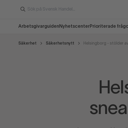
Arbetsgivarguiden
Nyhetscenter
Prioriterade fråg
Säkerhet
Säkerhetsnytt
Hel
snea