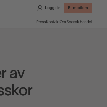
Logga in
Bli medlem
Press
Kontakt
Om Svensk Handel
r av
sskor