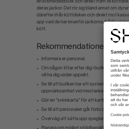
en livsmedelsbutik och direkt fram till köttd
deras jackor. Det rör sig bland annat om dyr
därefter ifrån köttdisken och direkt mot kas
upp vad de har innanför jackorna, båda vägr
kött.
Rekommendationer
Informera er personal
Om någon tittar efter dig i butiken, gå dit. 
vill ha dig under uppsikt.
Se till att butiken har ett system eller ruti
uppmärksamhet vid misstanke om stöld.
Gör en ”svinnkarta” för att kartlägga stölde
Se till att personalen går förbi de ”hotspots
Överväg att sätta upp speglar eller kamer
Placera om möjligt stöldbegärliga varor väl