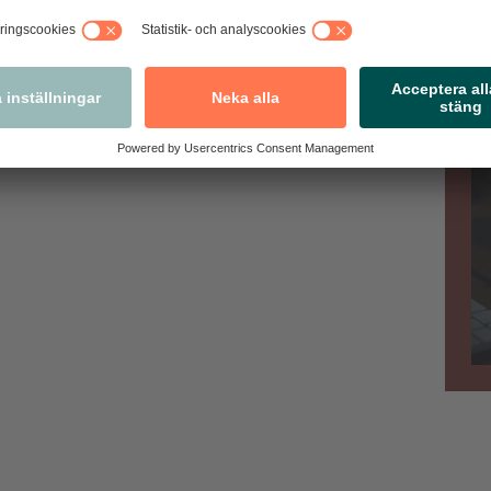
nmäl via appen!
Va