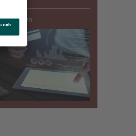
Säkerhet
rningslistan