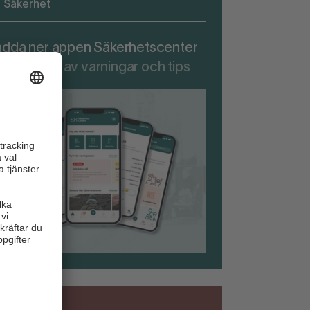
Säkerhet
adda ner appen Säkerhetscenter
r att ta del av varningar och tips