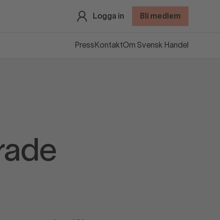
Logga in
Bli medlem
Press
Kontakt
Om Svensk Handel
erade