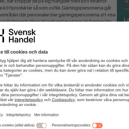
isken, där stoppar de på sig mängder med kött innanför
are köttprodukter så som oxfilé. Gärningspersonerna går
saområdet där personalen ber gärningspersonerna att visa
L
ar och lämnar butiken skyndsamt med mer än femton kilo
fö
Det är antingen en kund som behöver hjälp eller en tjuv som
n för hur personalen ska kunna påkalla varandras
rna.
” som svinnkartan visar.
or vid dolda utrymmen.
 synliga så att personalen kan ha varorna under uppsikt.