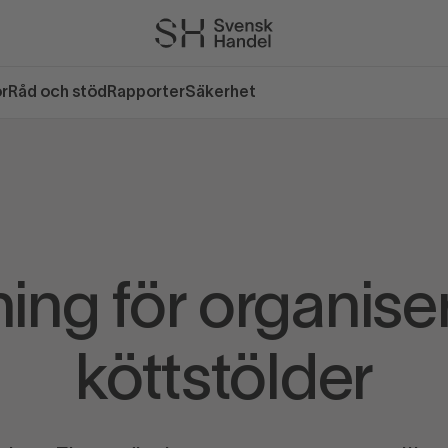
or
Råd och stöd
Rapporter
Säkerhet
ing för organis
köttstölder