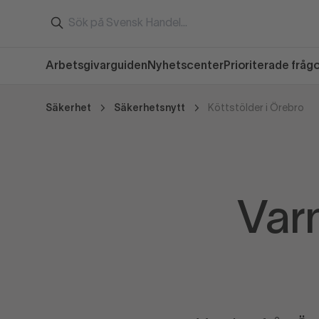
Arbetsgivarguiden
Nyhetscenter
Prioriterade fråg
Säkerhet
Säkerhetsnytt
Köttstölder i Örebro
Varn