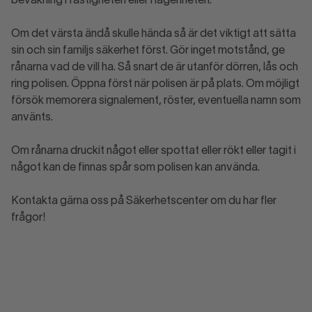
bevakning i fastigheten eller i lägenheten.
Om det värsta ändå skulle hända så är det viktigt att sätta
sin och sin familjs säkerhet först. Gör inget motstånd, ge
rånarna vad de vill ha. Så snart de är utanför dörren, lås och
ring polisen. Öppna först när polisen är på plats. Om möjligt
försök memorera signalement, röster, eventuella namn som
använts.
Om rånarna druckit något eller spottat eller rökt eller tagit i
något kan de finnas spår som polisen kan använda.
Kontakta gärna oss på Säkerhetscenter om du har fler
frågor!