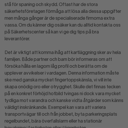
stå för spaning och skydd. Oftast har de stora
säkerhetsföretagen förmåga att lösa alla dessa uppgifter
men många gånger är de specialiserade firmorna extra
vassa. Om du känner dig osäker kan du alltid kontakta oss
på Säkerhetscenter så kan vi ge dig tips på bra
leverantörer.
Det är viktigt att komma ihåg att kartläggning sker av hela
familjen. Både partner och barn bör informeras om att
försöka hålla en lagom låg profil och berätta om de
upplever avvikelser i vardagen. Denna information måste
ske med ganska mycket fingertoppskänsla, vi vill inte
skapa onödig oro eller otrygghet. Skulle det finnas tecken
på en konkret förhöjd hotbild tvingas ni dock vara mycket
tydliga mot varandra och kanske vidta åtgärder som känns
väldigt inskränkande. Exempel kan vara att variera
transportvägar till och från jobbet, byta parkeringsplats
regelbundet, bära överfallslarm eller ha stationär