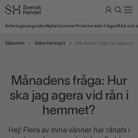
Arbetsgivarguiden
Nyhetscenter
Prioriterade frågor
Råd och 
Säkerhet
Säkerhetsnytt
Månadens fråga: hur agera vid 
Månadens fråga: Hur
ska jag agera vid rån i
hemmet?
Hej! Flera av mina vänner har rånats i