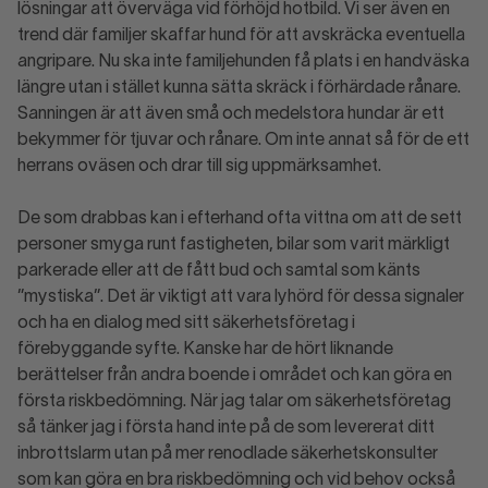
lösningar att överväga vid förhöjd hotbild. Vi ser även en
trend där familjer skaffar hund för att avskräcka eventuella
angripare. Nu ska inte familjehunden få plats i en handväska
längre utan i stället kunna sätta skräck i förhärdade rånare.
Sanningen är att även små och medelstora hundar är ett
bekymmer för tjuvar och rånare. Om inte annat så för de ett
herrans oväsen och drar till sig uppmärksamhet.
De som drabbas kan i efterhand ofta vittna om att de sett
personer smyga runt fastigheten, bilar som varit märkligt
parkerade eller att de fått bud och samtal som känts
”mystiska”. Det är viktigt att vara lyhörd för dessa signaler
och ha en dialog med sitt säkerhetsföretag i
förebyggande syfte. Kanske har de hört liknande
berättelser från andra boende i området och kan göra en
första riskbedömning. När jag talar om säkerhetsföretag
så tänker jag i första hand inte på de som levererat ditt
inbrottslarm utan på mer renodlade säkerhetskonsulter
som kan göra en bra riskbedömning och vid behov också