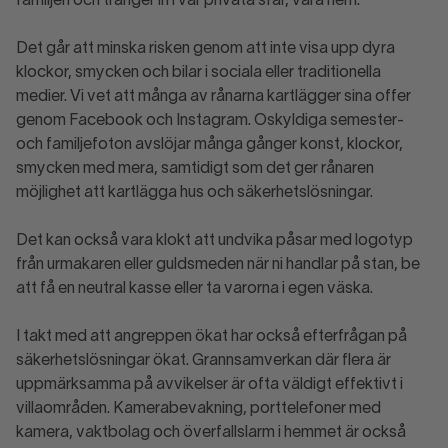
familjen och tränger in i vår privata sfär, våra hem.
Det går att minska risken genom att inte visa upp dyra
klockor, smycken och bilar i sociala eller traditionella
medier. Vi vet att många av rånarna kartlägger sina offer
genom Facebook och Instagram. Oskyldiga semester-
och familjefoton avslöjar många gånger konst, klockor,
smycken med mera, samtidigt som det ger rånaren
möjlighet att kartlägga hus och säkerhetslösningar.
Det kan också vara klokt att undvika påsar med logotyp
från urmakaren eller guldsmeden när ni handlar på stan, be
att få en neutral kasse eller ta varorna i egen väska.
I takt med att angreppen ökat har också efterfrågan på
säkerhetslösningar ökat. Grannsamverkan där flera är
uppmärksamma på avvikelser är ofta väldigt effektivt i
villaområden. Kamerabevakning, porttelefoner med
kamera, vaktbolag och överfallslarm i hemmet är också