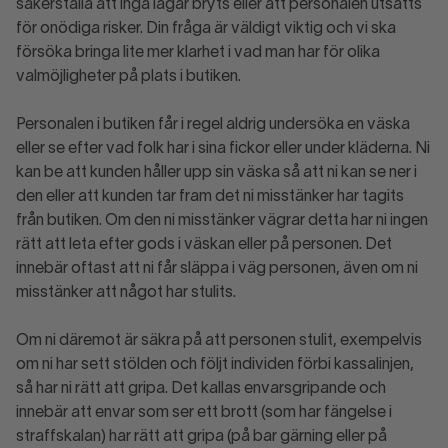
säkerställa att inga lagar bryts eller att personalen utsätts
för onödiga risker. Din fråga är väldigt viktig och vi ska
försöka bringa lite mer klarhet i vad man har för olika
valmöjligheter på plats i butiken.
Personalen i butiken får i regel aldrig undersöka en väska
eller se efter vad folk har i sina fickor eller under kläderna. Ni
kan be att kunden håller upp sin väska så att ni kan se ner i
den eller att kunden tar fram det ni misstänker har tagits
från butiken. Om den ni misstänker vägrar detta har ni ingen
rätt att leta efter gods i väskan eller på personen. Det
innebär oftast att ni får släppa i väg personen, även om ni
misstänker att något har stulits.
Om ni däremot är säkra på att personen stulit, exempelvis
om ni har sett stölden och följt individen förbi kassalinjen,
så har ni rätt att gripa. Det kallas envarsgripande och
innebär att envar som ser ett brott (som har fängelse i
straffskalan) har rätt att gripa (på bar gärning eller på