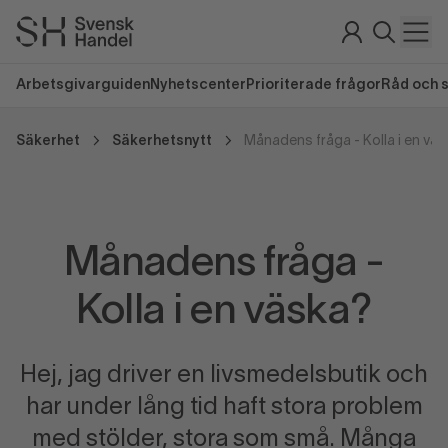
Arbetsgivarguiden
Nyhetscenter
Prioriterade frågor
Råd och 
Säkerhet
Säkerhetsnytt
Månadens fråga - Kolla i en vä
Månadens fråga -
Kolla i en väska?
Hej, jag driver en livsmedelsbutik och
har under lång tid haft stora problem
med stölder, stora som små. Många