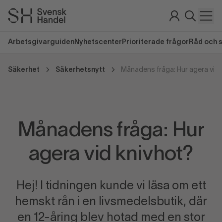
Arbetsgivarguiden
Nyhetscenter
Prioriterade frågor
Råd och 
Säkerhet
Säkerhetsnytt
Månadens fråga: Hur agera vid 
Månadens fråga: Hur
agera vid knivhot?
Hej! I tidningen kunde vi läsa om ett
hemskt rån i en livsmedelsbutik, där
en 12-åring blev hotad med en stor