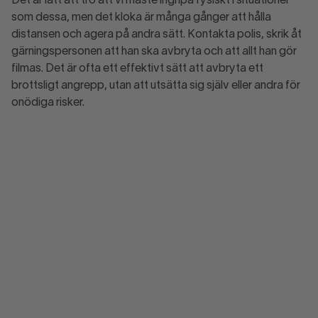
Det är lätt att tro att vi måste ingripa fysiskt i situationer
som dessa, men det kloka är många gånger att hålla
distansen och agera på andra sätt. Kontakta polis, skrik åt
gärningspersonen att han ska avbryta och att allt han gör
filmas. Det är ofta ett effektivt sätt att avbryta ett
brottsligt angrepp, utan att utsätta sig själv eller andra för
onödiga risker.