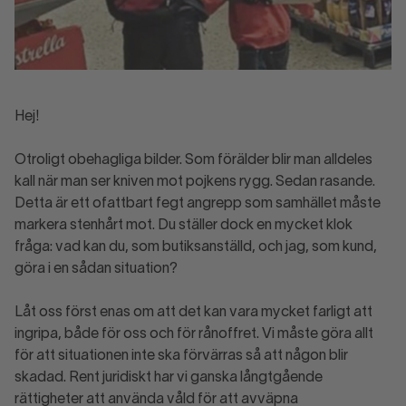
Hej!
Otroligt obehagliga bilder. Som förälder blir man alldeles
kall när man ser kniven mot pojkens rygg. Sedan rasande.
Detta är ett ofattbart fegt angrepp som samhället måste
markera stenhårt mot. Du ställer dock en mycket klok
fråga: vad kan du, som butiksanställd, och jag, som kund,
göra i en sådan situation?
Låt oss först enas om att det kan vara mycket farligt att
ingripa, både för oss och för rånoffret. Vi måste göra allt
för att situationen inte ska förvärras så att någon blir
skadad. Rent juridiskt har vi ganska långtgående
rättigheter att använda våld för att avväpna