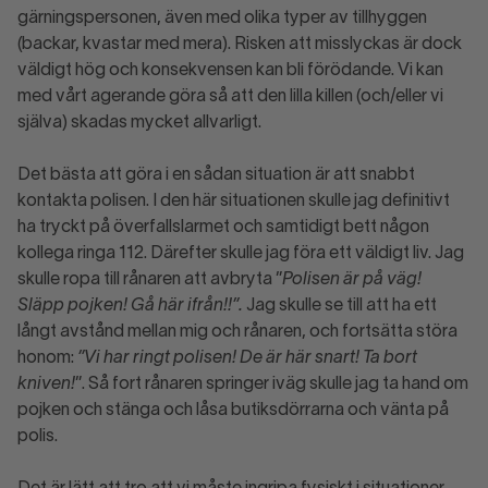
gärningspersonen, även med olika typer av tillhyggen
(backar, kvastar med mera). Risken att misslyckas är dock
väldigt hög och konsekvensen kan bli förödande. Vi kan
med vårt agerande göra så att den lilla killen (och/eller vi
själva) skadas mycket allvarligt.
Det bästa att göra i en sådan situation är att snabbt
kontakta polisen. I den här situationen skulle jag definitivt
ha tryckt på överfallslarmet och samtidigt bett någon
kollega ringa 112. Därefter skulle jag föra ett väldigt liv. Jag
skulle ropa till rånaren att avbryta ”
Polisen är på väg!
Släpp pojken! Gå här ifrån!!”.
Jag skulle se till att ha ett
långt avstånd mellan mig och rånaren, och fortsätta störa
honom:
”Vi har ringt polisen! De är här snart! Ta bort
kniven!
”. Så fort rånaren springer iväg skulle jag ta hand om
pojken och stänga och låsa butiksdörrarna och vänta på
polis.