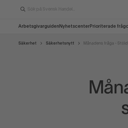
Arbetsgivarguiden
Nyhetscenter
Prioriterade fråg
Säkerhet
Säkerhetsnytt
Måna