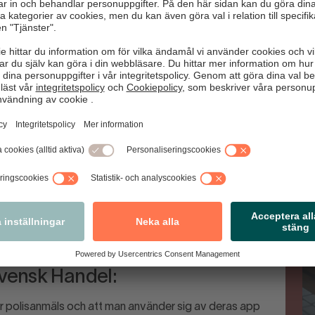
e göra?
a personal närvarande vid självscanningskassorna kan
 Personalens närvaro gör det svårare för personer med
 obemärkt.
 att känna igen tecken på stöld och bedrägeri. Genom att
h effektivt ingripa vid misstänkta fall.
Va
allera grindar eller barriärer vid utgångarna för att
annad kontrollpunkt innan de lämnar butiken.
ktigt att alltid polisanmäla stölder, även om det kan
mäla alla brott kan polisen prioritera resurser till utsatta
ehöver.
vensk Handel:
r polisanmäls och att man använder sig av deras app