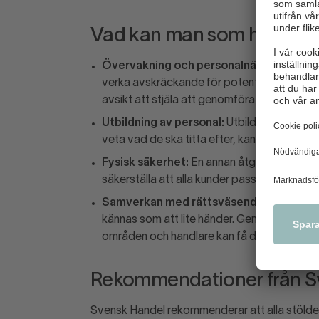
Vad kan man som handlar
Övervakning och personalnärvaro:
Att h
verka avskräckande för potentiella tjuvar.
avsikt att stjäla att genomföra sina planer
Utbildning av personal:
Utbilda personalen
veta vad de ska titta efter, kan de snabbt oc
Fysisk säkerhet:
En annan åtgärd är att inst
säkerställa att alla kunder passerar en bem
Samverkan med rättsväsendet:
Det är vi
kännas som att lite händer. Genom att polisan
områden och handlare kan få det stöd de b
Rekommendationer från S
Svensk Handel rekommenderar att alla stölde