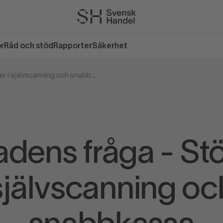
or
Råd och stöd
Rapporter
Säkerhet
Månadens fråga - Stölder i självscanning och snabbkassa
dens fråga - Stöl
självscanning oc