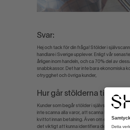
Svar:
Hej och tack för din fråga! Stölder i självs
handlare i Sverige upplever. Enligt vår senaste
årligen inom handeln, och ca 70% del av dess
snabbkassor. Det har inte bara ekonomiska k
otrygghet och övriga kunder,
Hur går stölderna till?
Kunder som begår stölder i självscanningska
inte scanna alla varor, att scanna billigare varo
kvittot innan betalning. Även om en del av dess
det viktigt att kunna identifiera de fall där det 