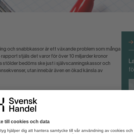
canning och snabbkassor är ett växande problem som många
 rapport stjäls det varor för över 10 miljarder kronor
L
a stölder bedöms ske just i självscanningskassor och
fö
onsekvenser, utan innebär även en ökad känsla av
ssor eller snabbkassor använder ofta metoder som att
r istället för de dyrare, eller att radera dyrare varor från
a incidenter kan vara resultatet av slarv eller misstag, är
finns ett uppsåt att stjäla.