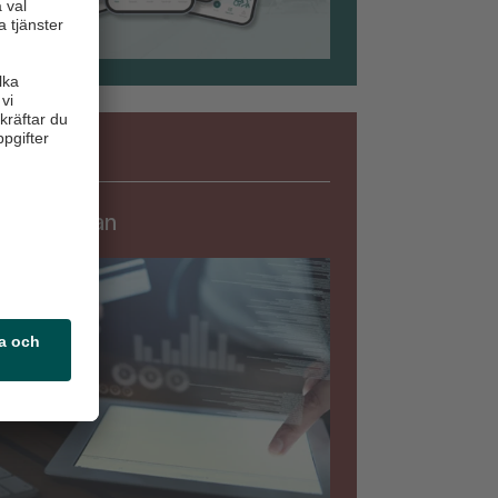
Säkerhet
rningslistan