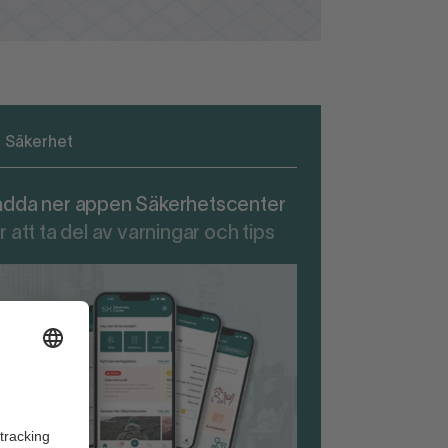
Säkerhet
adda ner appen Säkerhetscenter
r att ta del av varningar och tips