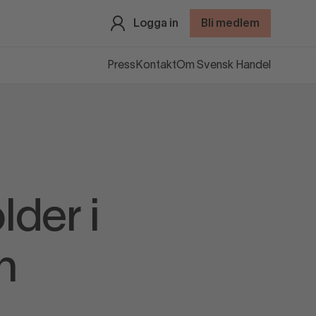
Logga in
Bli medlem
Press
Kontakt
Om Svensk Handel
der i
h