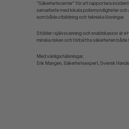
"Säkerhetscenter" för att rapportera incidente
samarbete med lokala polismyndigheter och a
som både utbildning och tekniska lösningar.
Stölder i självscanning och snabbkassor är e
minska risken och förbättra säkerheten både fö
Med vänliga hälsningar,
Erik Mangen, Säkerhetsexpert, Svensk Hande