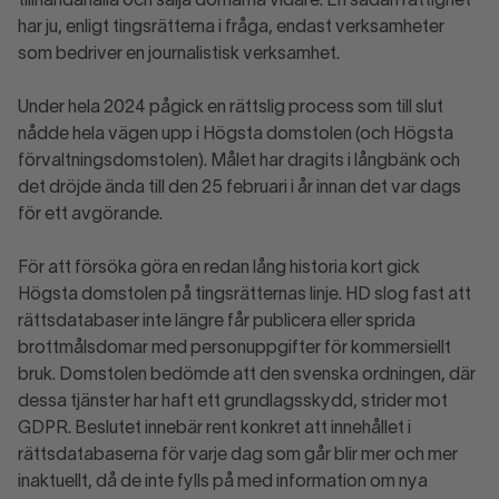
tillhandahålla och sälja domarna vidare. En sådan rättighet
har ju, enligt tingsrätterna i fråga, endast verksamheter
som bedriver en journalistisk verksamhet.
Under hela 2024 pågick en rättslig process som till slut
nådde hela vägen upp i Högsta domstolen (och Högsta
förvaltningsdomstolen). Målet har dragits i långbänk och
det dröjde ända till den 25 februari i år innan det var dags
för ett avgörande.
För att försöka göra en redan lång historia kort gick
Högsta domstolen på tingsrätternas linje. HD slog fast att
rättsdatabaser inte längre får publicera eller sprida
brottmålsdomar med personuppgifter för kommersiellt
bruk. Domstolen bedömde att den svenska ordningen, där
dessa tjänster har haft ett grundlagsskydd, strider mot
GDPR. Beslutet innebär rent konkret att innehållet i
rättsdatabaserna för varje dag som går blir mer och mer
inaktuellt, då de inte fylls på med information om nya