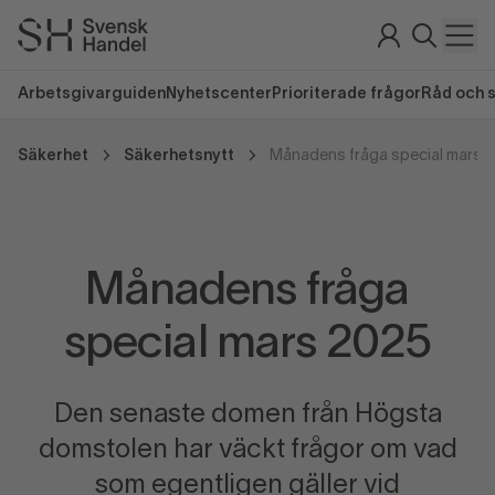
Arbetsgivarguiden
Nyhetscenter
Prioriterade frågor
Råd och 
Säkerhet
Säkerhetsnytt
Månadens fråga special mars 
Månadens fråga
special mars 2025
Den senaste domen från Högsta
domstolen har väckt frågor om vad
som egentligen gäller vid