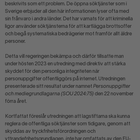
beskrivits som ett problem. De öppna söktjänster som i
Sverige erbjuder all den här informationen lyser ofta med
sin frånvaro i andra länder. Det har varnats för att kriminella
ligor använder söktjänsterna för att kartlägga brottsoffer
och begå systematiska bedrägerier mot framför allt äldre
personer.
Detta vill regeringen bekämpa och därför tillsatte man
under hösten 2023 en utredning med direktiv att stärka
skyddet för den personliga integriteten när
personuppgifter offentliggörs på internet. Utredningen
presenterade sitt resultat under namnet
Personuppgifter
och mediegrundlagarna (SOU 2024:75)
den 22 november
förra året.
Kortfattat föreslår utredningen att lagstiftarna ska kunna
reglera de offentliga söktjänster som tidigare, genom att
skyddas av tryckfrihetsförordningen och
yttrandefrihetsgrundlagen,
inte
har omfattats av den EU-