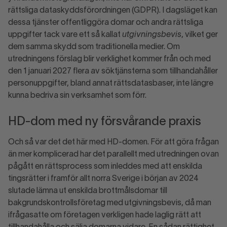
rättsliga dataskyddsförordningen (GDPR). I dagsläget kan
dessa tjänster offentliggöra domar och andra rättsliga
uppgifter tack vare ett så kallat
utgivningsbevis
, vilket ger
dem samma skydd som traditionella medier. Om
utredningens förslag blir verklighet kommer från och med
den 1 januari 2027 flera av söktjänsterna som tillhandahåller
personuppgifter, bland annat rättsdatasbaser, inte längre
kunna bedriva sin verksamhet som förr.
HD-dom med ny försvårande praxis
Och så var det det här med HD-domen. För att göra frågan
än mer komplicerad har det parallellt med utredningen ovan
pågått en rättsprocess som inleddes med att enskilda
tingsrätter i framför allt norra Sverige i början av 2024
slutade lämna ut enskilda brottmålsdomar till
bakgrundskontrollsföretag med utgivningsbevis, då man
ifrågasatte om företagen verkligen hade laglig rätt att