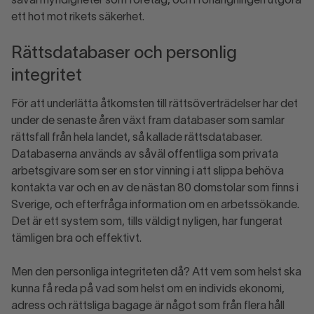
såväl myndigheter som företag, och i förlängningen utgöra
ett hot mot rikets säkerhet.
Rättsdatabaser och personlig
integritet
För att underlätta åtkomsten till rättsöverträdelser har det
under de senaste åren växt fram databaser som samlar
rättsfall från hela landet, så kallade rättsdatabaser.
Databaserna används av såväl offentliga som privata
arbetsgivare som ser en stor vinning i att slippa behöva
kontakta var och en av de nästan 80 domstolar som finns i
Sverige, och efterfråga information om en arbetssökande.
Det är ett system som, tills väldigt nyligen, har fungerat
tämligen bra och effektivt.
Men den personliga integriteten då? Att vem som helst ska
kunna få reda på vad som helst om en individs ekonomi,
adress och rättsliga bagage är något som från flera håll