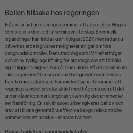
Bollen tillbaka hos regeringen
Frågan är nu hur regeringen kommer att agera efter Högsta
domstolens dom och utredningens förslag. Eventuella
lagändringar kan träda i kraft tidigast 2027, men redan nu
påverkas arbetsgivares möjligheter att genomföra
bakgrundskontroller. Den utredning som IMY efterfrågar
och en ny tydlig lagstiftning för arbetsgivare att förhålla
sig till ligger troligtvis flera år fram i tiden. På ett seminarium
i riksdagen den 20 mars om just bakgrundskontrollernas
framtid meddelade justitieminister Gunnar Strömmer att
regeringskansliet arbetar aktivt med frågorna och att det
under våren kommer klargöras vilken väg departementet
ser framför sig. En sak är säker: arbetsgivares behov och
krav att kunna genomföra effektiva bakgrundskontroller
kommer inte att minska – snarare tvärtom.
Pontus Lindström, näringspolitisk chef