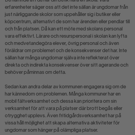
Du nämnde att du har din butik nära en skola. Våra
erfarenheter säger oss att det inte sällan är ungdomar från
just närliggande skolor som uppehåller sig i butiker eller
köpcentrum, alternativt de som har ärenden eller pendlar till
och från platsen. Då kan ett möte med skolans personal
vara effektivt. Lärare och resurspersonal i skolan kan lyfta
och medvetandegöra elever, övrig personal och även
föräldrar om problemet och de konsekvenser det har. Inte
sällan har många ungdomar själva inte reflekterat över
direkta och indirekta konsekvenser över sitt agerande och
behöver påminnas om detta.
Sedan kan andra delar av kommunen engagera sig om de
har kännedom om problemen. Många kommuner har en
mobil fältverksamhet och dessa kan prioritera om sin
verksamhet för att vara på platser där brott begås eller
otrygghet upplevs. Även fritidgårdsverksamhet har på
vissa håll möjlighet att skapa alternativa aktiviteter för
ungdomar som hänger på olämpliga platser.