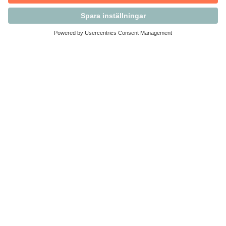
Kontakta Svensk Handel
Vi finns här för dig som medlem
Arbetsrätt och personalfrågor
Medlemskap
Affärsjuridik
Säkerhet och Varningslistan