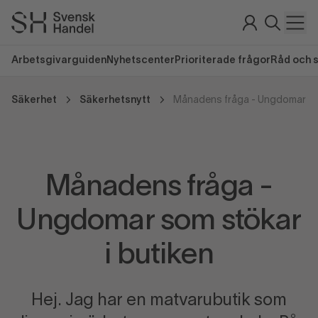
Arbetsgivarguiden
Nyhetscenter
Prioriterade frågor
Råd och 
Säkerhet
Säkerhetsnytt
Månadens fråga -
Ungdomar som stökar
i butiken
Hej. Jag har en matvarubutik som