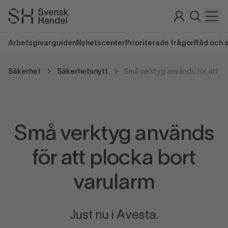
Arbetsgivarguiden
Nyhetscenter
Prioriterade frågor
Råd och 
Säkerhet
Säkerhetsnytt
Små verktyg används
för att plocka bort
varularm
Just nu i Avesta.