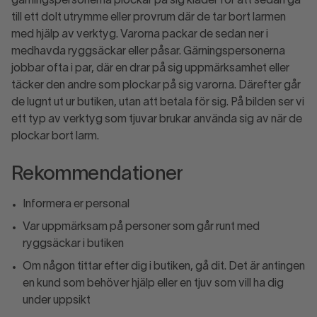
gärningspersonerna plockar på sig kläder för att sedan gå
till ett dolt utrymme eller provrum där de tar bort larmen
med hjälp av verktyg. Varorna packar de sedan ner i
medhavda ryggsäckar eller påsar. Gärningspersonerna
jobbar ofta i par, där en drar på sig uppmärksamhet eller
täcker den andre som plockar på sig varorna. Därefter går
de lugnt ut ur butiken, utan att betala för sig. På bilden ser vi
ett typ av verktyg som tjuvar brukar använda sig av när de
plockar bort larm.
Rekommendationer
Informera er personal
Var uppmärksam på personer som går runt med
ryggsäckar i butiken
Om någon tittar efter dig i butiken, gå dit. Det är antingen
en kund som behöver hjälp eller en tjuv som vill ha dig
under uppsikt