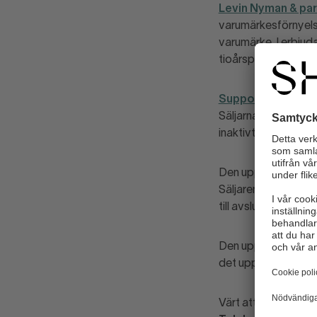
Levin Nyman & pa
varumärkesförnyelse
varumärke. I erbjuda
tioårsperiod.
Supportbolaget A
Säljarna som ringer
inaktivt SIM-kort som
Den uppringde får dä
Säljaren stressar p
till avslutet – allt f
Den uppringde signe
det upp en faktura 
Värt att tillägga ä