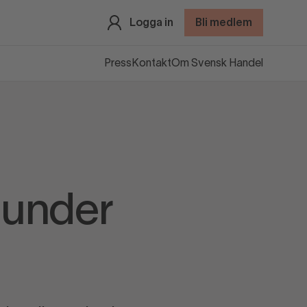
Logga in
Bli medlem
Press
Kontakt
Om Svensk Handel
 under