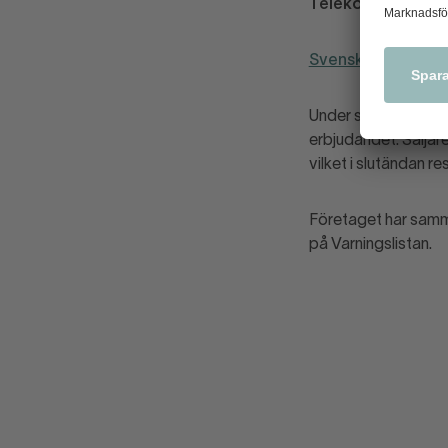
Telekomervice
oc
Svensk EL
ringer u
Under samtalet ski
erbjudandet. Säljare
vilket i slutändan re
Företaget har sam
på Varningslistan.