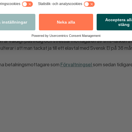
h
Supportbolaget AB.
pp och erbjuder billigare el och samfakturering.
ckas det över en SMS-länk som man ombeds att öppna för att ta
n är väldigt påstridig och stressar mottagaren av sms-länken att
sulterar i att man tackat ja till ett elavtal med Svensk El på 36 må
ma betalningsmottagare som
Förvaltningsel
som sedan tidigare