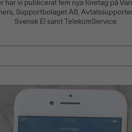
har vi publicerat fem nya företag på Varn
ners, Supportbolaget AB, Avtalssupporte
Svensk El samt TelekomService.