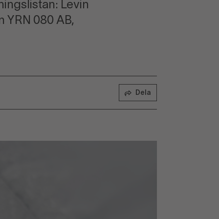
ingslistan: Levin
n YRN 080 AB,
Dela