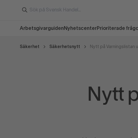
Arbetsgivarguiden
Nyhetscenter
Prioriterade fråg
Säkerhet
Säkerhetsnytt
Nytt på Varningslistan
Nytt 