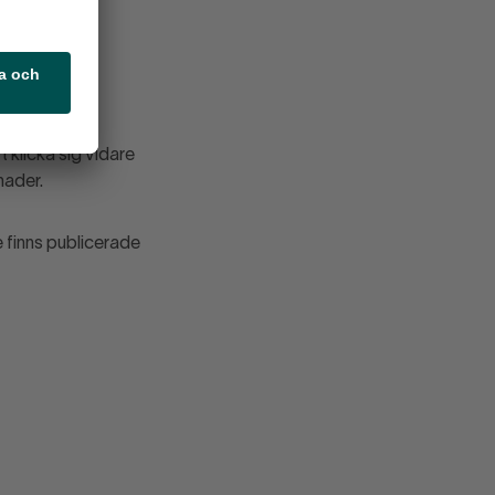
 del av
 klicka sig vidare
nader.
 finns publicerade