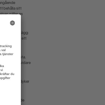
 angående
 behålla sitt
elsen gäller en
la samma upplägg:
att det finns ett
sätter att prata.
ör att komma vidare
 några dagar dyker
gger bakom både