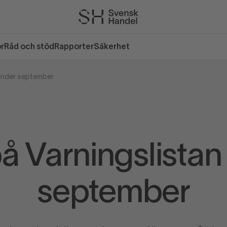
or
Råd och stöd
Rapporter
Säkerhet
 under september
på Varningslistan
september