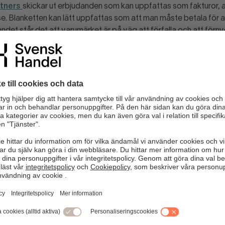
rtners
skickar ut erbjudanden som kan uppfattas som fakturor,
. Blanketten kan lätt uppfattas som att man måste betala för att
ndet står det att varumärket är på väg att förfalla och att förny
B
,
Avtalssupporten YRN 08 0 AB
och
TelekomService
kör al
 upp påstår sig komma från ett supportbolag åt Telia och hävdar 
 de kan hjälpa till att avsluta.
refter en länk skickad till sin telefon samtidigt som säljaren fort
å samtalet och talar sedan om vilka knappar man ska klicka på f
ör att den drabbade inte ska ha tid att läsa det finstilta.
rar sedan vad denne tror är ett avslut av ett simkort men efter
på ett Supportavtal på mellan 599-699 kr/mån.
r att det är samma företag (Supportbolaget Sverige AB) som li