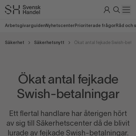
Arbetsgivarguiden
Nyhetscenter
Prioriterade frågor
Råd och 
Säkerhet
Säkerhetsnytt
Ökat antal fejkade Swish-betal
Ökat antal fejkade
Swish-betalningar
Ett flertal handlare har återigen hört
av sig till Säkerhetscenter då de blivit
lurade av fejkade Swish-betalningar.