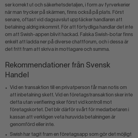
ser korrekt ut och säkerhetsdetaljen, i form av fyrverkerier
när man trycker på skärmen, finns också på plats. Först
senare, oftast vid dagsavslut upptäcker handlaren att
betalning aldrig inkommit. För att förtydliga handlar det inte
om att Swish-appen blivit hackad. Falska Swish-botar finns
enkelt att ladda ner på diverse chattforum, och i dessa är
det fritt fram att skriva in mottagare och summa.
Rekommendationer från Svensk
Handel
Vid en transaktion till en privatperson får man notis om
att inbetalning skett. Vid en företagstransaktion sker inte
detta utan verifiering sker först vid kontroll mot
företagskortet. Det blir därför svårt för medarbetaren i
kassan att verkligen veta huruvida betalningen är
genomförd eller inte.
Swish har tagit fram en företagsapp som gör det möjligt