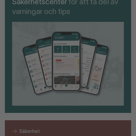
Säkerhetscenter
för att ta del av
varningar och tips
Säkerhet