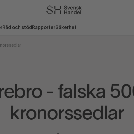
or
Råd och stöd
Rapporter
Säkerhet
onorssedlar
ebro - falska 5
kronorssedlar