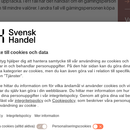
 upptäcka. I ett fall har det handlat om en gärningsperson
till mindre valörer. I andra fall vill gärningspersonen köpa
Va
en inom handeln en stor roll. I takt med att
ga ovana vid att hantera sedlar. Kunskapen om hur en äkta
gränsad, vilket bedragare försöker utnyttja.
er.
kontrollerar en sedel bör du granska flera
ksbank.se
kan du läsa mer om säkerhetsdetaljerna.
 den. Informera lugnt innehavaren att sedeln i fråga är
unda och att du därför inte kan ta emot den. Fråga om
 betala med kort?
 mot innehavaren då detta kan vara förenat med risker.