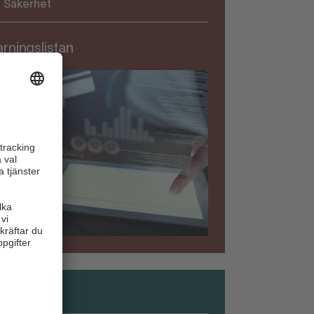
Säkerhet
rningslistan
Säkerhet