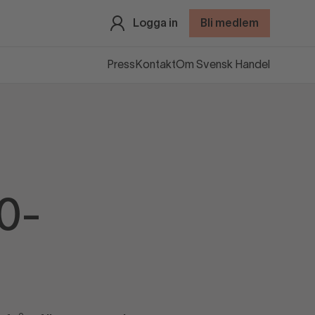
Logga in
Bli medlem
Press
Kontakt
Om Svensk Handel
00-