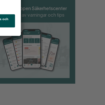
adda ner appen Säkerhetscenter
r att ta del av varningar och tips