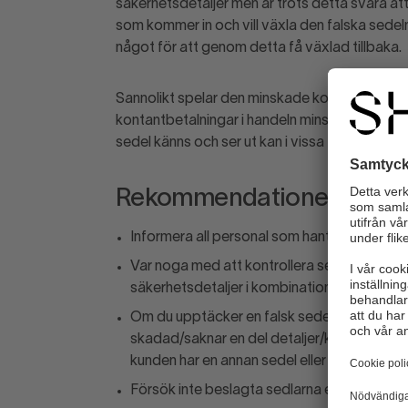
säkerhetsdetaljer men är trots detta svåra att
som kommer in och vill växla den falska sedeln 
något för att genom detta få växlad tillbaka.
Sannolikt spelar den minskade kontanthantering
kontantbetalningar i handeln minskar blir mån
sedel känns och ser ut kan i vissa fall vara be
Rekommendationer
Informera all personal som hanterar kontant
Var noga med att kontrollera sedlar. När du 
säkerhetsdetaljer i kombination. På
www.ri
Om du upptäcker en falsk sedel, ta inte emot
skadad/saknar en del detaljer/känns annorl
kunden har en annan sedel eller kanske kan
Försök inte beslagta sedlarna eller ingripa