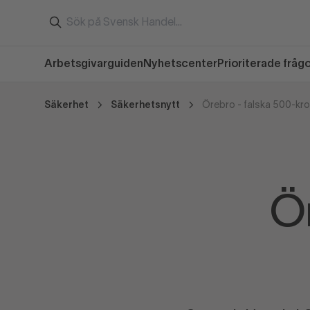
Arbetsgivarguiden
Nyhetscenter
Prioriterade fråg
Säkerhet
Säkerhetsnytt
Örebro - falska 500-kr
Ör