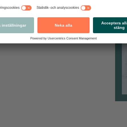
antingen att du upptäcker och nekar köp eller har tagit
L
lisanmäla direkt i appen.
fö