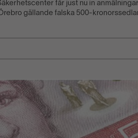
kerhetscenter får just nu in anmälningar 
Örebro gällande falska 500-kronorssedlar