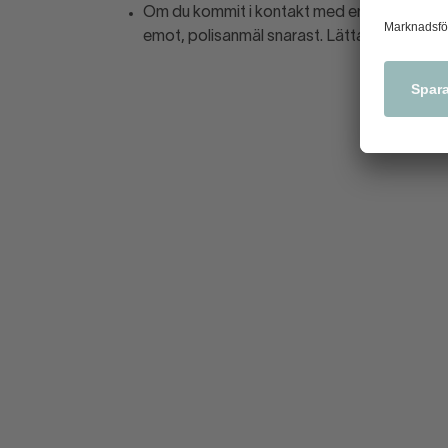
Om du kommit i kontakt med en falsk sedel, 
emot, polisanmäl snarast. Lättast är att po