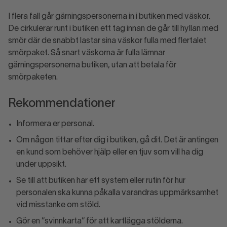
I flera fall går gärningspersonerna in i butiken med väskor.
De cirkulerar runt i butiken ett tag innan de går till hyllan med
smör där de snabbt lastar sina väskor fulla med flertalet
smörpaket. Så snart väskorna är fulla lämnar
gärningspersonerna butiken, utan att betala för
smörpaketen.
Rekommendationer
Informera er personal.
Om någon tittar efter dig i butiken, gå dit. Det är antingen
en kund som behöver hjälp eller en tjuv som vill ha dig
under uppsikt.
Se till att butiken har ett system eller rutin för hur
personalen ska kunna påkalla varandras uppmärksamhet
vid misstanke om stöld.
Gör en ”svinnkarta” för att kartlägga stölderna.