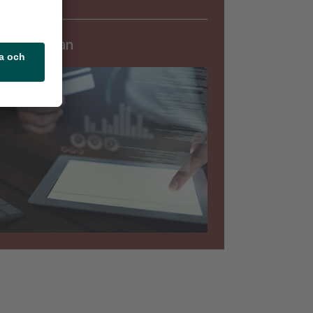
Säkerhet
rningslistan