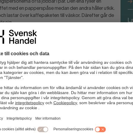
ngspersonerna ofta jobbar i par. Den ena fyller en
fet med en papperspåse medan den andra håller utkik.
och lastar över kaffepaketen till väskor. Därefter går de
L
ör sig.
fö
Det är antingen en kund som behöver hjälp eller en tjuv som
n för hur personalen ska kunna påkalla varandras
rna.
” som svinnkartan visar.
or vid dolda utrymmen.
 att personalen har varorna under uppsikt.
nmäl via appen!