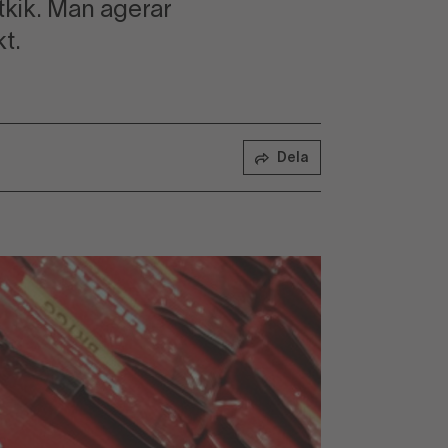
tkik. Man agerar
t.
Dela