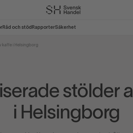
or
Råd och stöd
Rapporter
Säkerhet
 kaffe i Helsingborg
serade stölder a
i Helsingborg