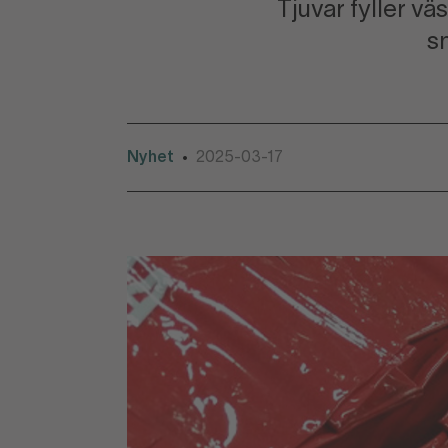
Tjuvar fyller v
s
Nyhet
2025-03-17
•