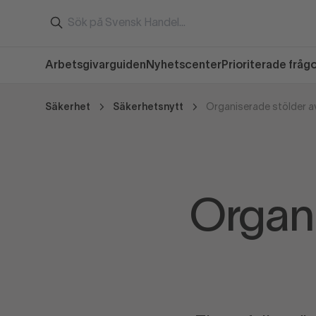
Arbetsgivarguiden
Nyhetscenter
Prioriterade fråg
Säkerhet
Säkerhetsnytt
Organiserade stölder av
Organi