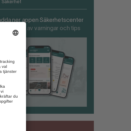
Säkerhet
adda ner appen Säkerhetscenter
r att ta del av varningar och tips