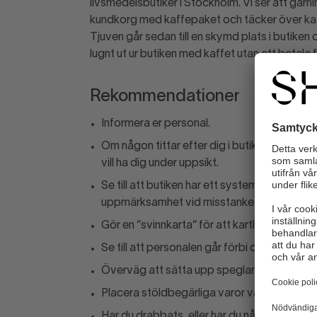
livsmedelsbutiker i Stockholm. Vi ser att gärni
kundkorg med kaffepaket och täcker över kaf
Tjuven går sedan till en skymd plats i butiken 
lugnt ut ur butiken med kaffet utan att betala f
Rekommendationer
Informera er personal.
Om någon tittar efter dig i butiken, gå dit. 
vill ha dig under uppsikt.
Se till att butiken har ett system eller ruti
uppmärksamhet vid misstanke om stöld.
Gör en ”svinnkarta” för att kartlägga stölde
Se till att personalen går förbi de ”hotspots
Överväg att sätta upp speglar eller kamer
Placera stöldbegärliga varor väl synliga så
Har du drabbats, eller har du något tips? A