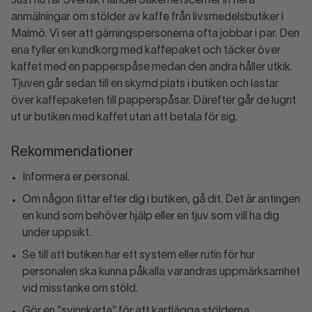
Just nu får Svensk Handel Säkerhetscenter in flera
anmälningar om stölder av kaffe från livsmedelsbutiker i
Malmö. Vi ser att gärningspersonerna ofta jobbar i par. Den
ena fyller en kundkorg med kaffepaket och täcker över
kaffet med en papperspåse medan den andra håller utkik.
Tjuven går sedan till en skymd plats i butiken och lastar
över kaffepaketen till papperspåsar. Därefter går de lugnt
ut ur butiken med kaffet utan att betala för sig.
Rekommendationer
Informera er personal.
Om någon tittar efter dig i butiken, gå dit. Det är antingen
en kund som behöver hjälp eller en tjuv som vill ha dig
under uppsikt.
Se till att butiken har ett system eller rutin för hur
personalen ska kunna påkalla varandras uppmärksamhet
vid misstanke om stöld.
Gör en ”svinnkarta” för att kartlägga stölderna.