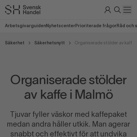
Arbetsgivarguiden
Nyhetscenter
Prioriterade frågor
Råd och 
Säkerhet
Säkerhetsnytt
Organiserade stölder av kaffe 
Organiserade stölder
av kaffe i Malmö
Tjuvar fyller väskor med kaffepaket
medan andra håller utkik. Man agerar
snabbt och effektivt för att undvika