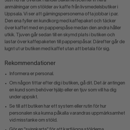
Just nu får Svensk Handel Säkerhetscenter in flera
anmälningar om stölder av kaffe från livsmedelsbutiker i
Uppsala. Vi ser att gärningspersonerna ofta jobbar i par.
Den ena fyller en kundkorg med kaffepaket och täcker
över kaffet med en papperspåse medan den andra håller
utkik. Tjuven går sedan till en skymd plats i butiken och
lastar över kaffepaketen till papperspåsar. Därefter går de
lugnt ut ur butiken med kaffet utan att betala för sig.
Rekommendationer
Informera er personal.
Om någon tittar efter dig i butiken, gå dit. Det är antingen
en kund som behöver hjälp eller en tjuv som vill ha dig
under uppsikt.
Se till att butiken har ett system eller rutin för hur
personalen ska kunna påkalla varandras uppmärksamhet
vid misstanke om stöld.
Gör en ”svinnkarta” för att kartlägga stölderna.