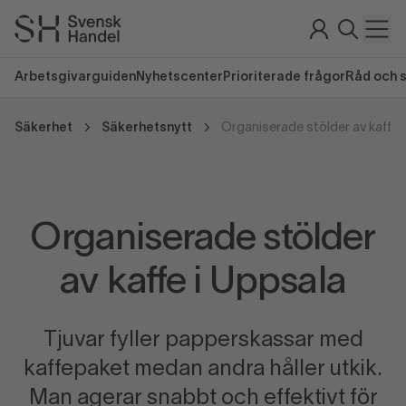
Arbetsgivarguiden
Nyhetscenter
Prioriterade frågor
Råd och 
Säkerhet
Säkerhetsnytt
Organiserade stölder av kaffe 
Organiserade stölder
av kaffe i Uppsala
Tjuvar fyller papperskassar med
kaffepaket medan andra håller utkik.
Man agerar snabbt och effektivt för