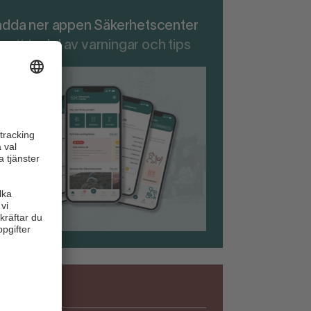
adda ner appen Säkerhetscenter
r att ta del av varningar och tips
Säkerhet