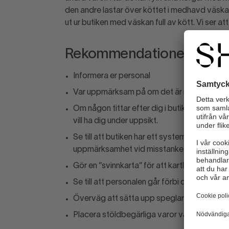
den andre lastar över köttet i medhavd väska
ut ur butiken med väskan full av kött. Vi ser att 
Rekommendationer
Informera er personal
Var uppmärksam på om det är någon som går
Om någon tittar efter dig i butiken, gå dit. 
vill ha dig under uppsikt.
Se till att butiken har ett system eller ruti
uppmärksamhet vid misstanke om stöld.
Gör en ”svinnkarta” för att kartlägga stölde
Se till att personalen går förbi de ”hotspots
Överväg att sätta upp speglar eller kamer
Placera stöldbegärliga varor väl synliga så