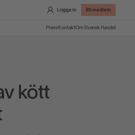
Logga in
Bli medlem
Press
Kontakt
Om Svensk Handel
v kött
t