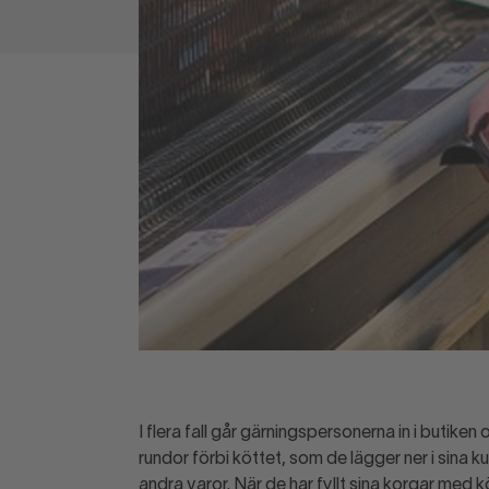
I flera fall går gärningspersonerna in i butike
rundor förbi köttet, som de lägger ner i sina 
andra varor. När de har fyllt sina korgar med kö