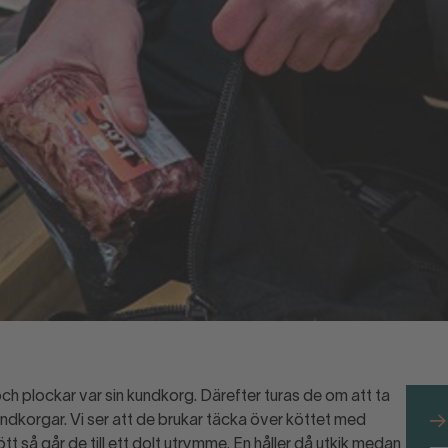
n och plockar var sin kundkorg. Därefter turas de om att ta
kundkorgar. Vi ser att de brukar täcka över köttet med
tt så går de till ett dolt utrymme. En håller då utkik medan