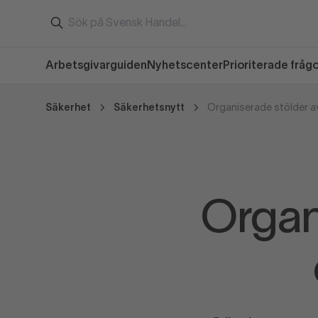
Arbetsgivarguiden
Nyhetscenter
Prioriterade fråg
Säkerhet
Säkerhetsnytt
Organiserade stölder av 
Organ