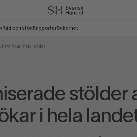
or
Råd och stöd
Rapporter
Säkerhet
kött ökar i hela landet
iserade stölder a
ökar i hela lande