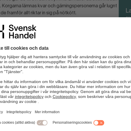
. Korgarna lämnas kvar och gärningspersonerna går lugnt
L
de framför allt riktar in sig på nötkött.
fö
 runt med en påse med varor i butiken.
Det är antingen en kund som behöver hjälp eller en tjuv som
n för hur personalen ska kunna påkalla varandras
rna.
” som svinnkartan visar.
or vid dolda utrymmen.
 att personalen har varorna under uppsikt.