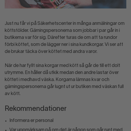
Just nu får vi på Säkerhetscenter in många anmälningar om
köttstölder. Gärningspersonerna som jobbar i par går in i
butikerna var för sig. Därefter turas de om att ta rundor
förbi köttet, som de lägger ner i sina kundkorgar. Vi ser att
de brukar täcka över köttet med andra varor.
När de har fyllt sina korgar med kött så går de till ett dolt
utrymme. En håller då utkik medan den andre lastar över
köttet i medhavd väska. Korgarna lämnas kvar och
gärningspersonerna går lugnt ut ur butiken med väskan full
av kött.
Rekommendationer
Informera er personal
Var uppmärksam på om det är någon som går runt med