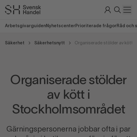
Arbetsgivarguiden
Nyhetscenter
Prioriterade frågor
Råd och 
Säkerhet
Säkerhetsnytt
Organiserade stölder
av kött i
Stockholmsområdet
Gärningspersonerna jobbar ofta i par