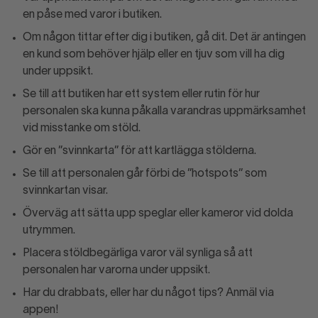
en påse med varor i butiken.
Om någon tittar efter dig i butiken, gå dit. Det är antingen
en kund som behöver hjälp eller en tjuv som vill ha dig
under uppsikt.
Se till att butiken har ett system eller rutin för hur
personalen ska kunna påkalla varandras uppmärksamhet
vid misstanke om stöld.
Gör en ”svinnkarta” för att kartlägga stölderna.
Se till att personalen går förbi de ”hotspots” som
svinnkartan visar.
Överväg att sätta upp speglar eller kameror vid dolda
utrymmen.
Placera stöldbegärliga varor väl synliga så att
personalen har varorna under uppsikt.
Har du drabbats, eller har du något tips? Anmäl via
appen!