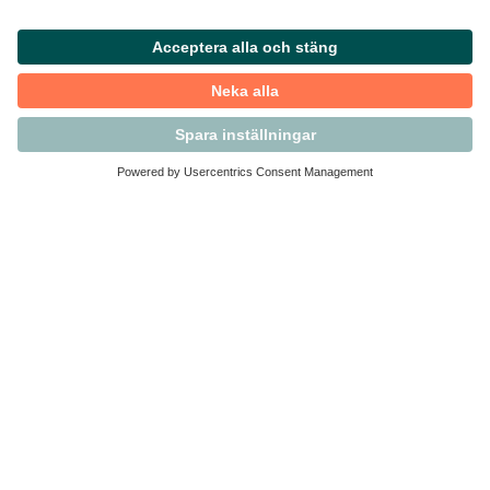
Kontakta Svensk Handel
Vi finns här för dig som medlem
Arbetsrätt och personalfrågor
Medlemskap
Affärsjuridik