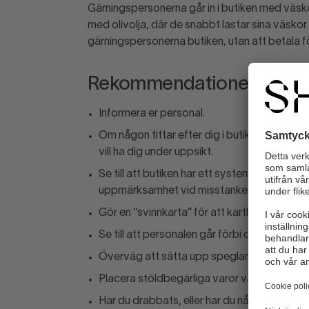
Gärningspersonerna går in i butiken med väskor. 
med olivolja, där de snabbt lastar sina väskor 
gärningspersonerna butiken, utan att betala för
Rekommendationer
Informera er personal.
Om någon tittar efter dig i butiken, gå dit. 
vill ha dig under uppsikt.
Se till att butiken har ett system eller ruti
uppmärksamhet vid misstanke om stöld.
Gör en ”svinnkarta” för att kartlägga stölde
Se till att personalen går förbi de ”hotspots
Överväg att sätta upp speglar eller kamer
Placera stöldbegärliga varor väl synliga så
Har du drabbats, eller har du något tips? A