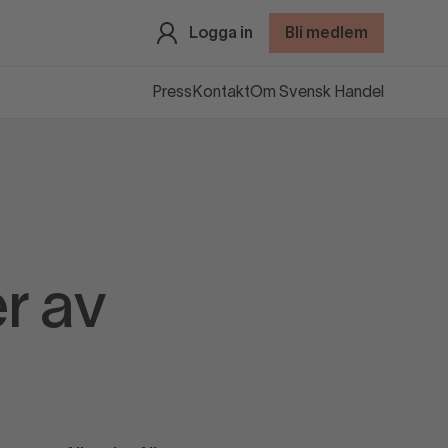
Logga in
Bli medlem
Press
Kontakt
Om Svensk Handel
r av