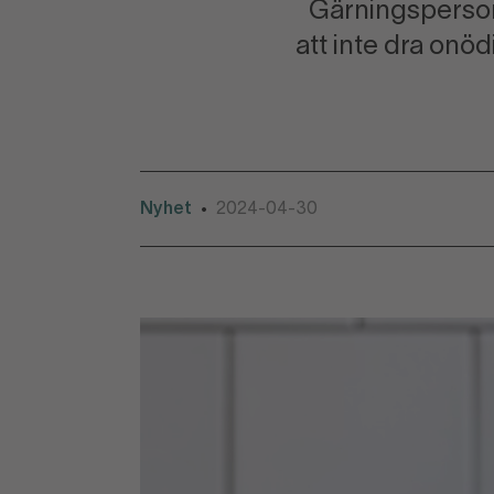
Gärningspersoner
att inte dra onö
Nyhet
2024-04-30
•