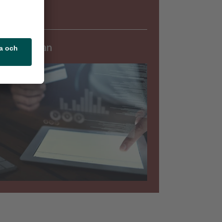
Säkerhet
rningslistan