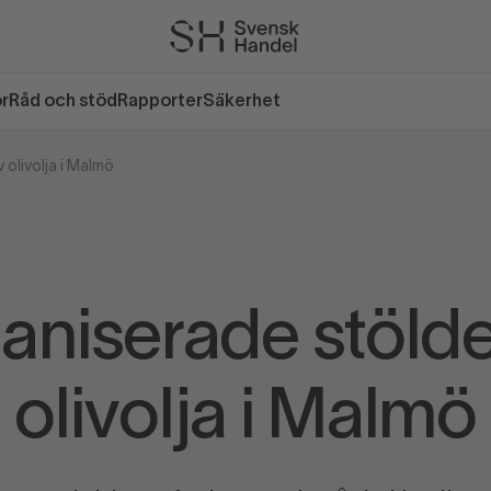
or
Råd och stöd
Rapporter
Säkerhet
olivolja i Malmö
aniserade stölde
olivolja i Malmö