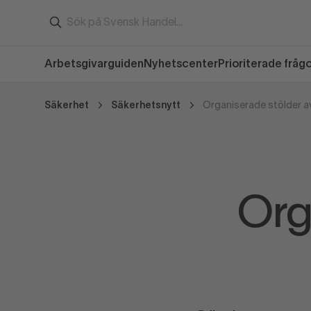
Arbetsgivarguiden
Nyhetscenter
Prioriterade fråg
Säkerhet
Säkerhetsnytt
Organiserade stölder av 
Org