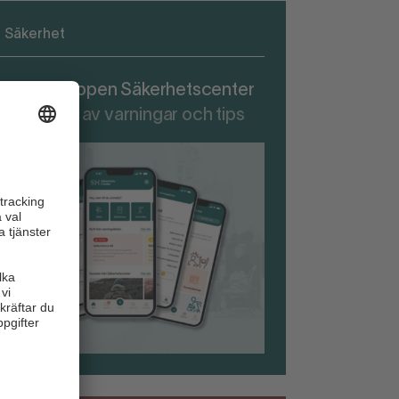
Säkerhet
adda ner appen Säkerhetscenter
r att ta del av varningar och tips