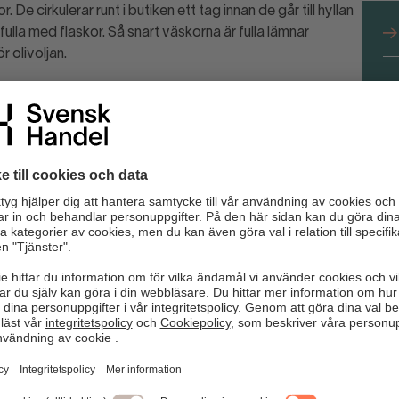
De cirkulerar runt i butiken ett tag innan de går till hyllan
fulla med flaskor. Så snart väskorna är fulla lämnar
 olivoljan.
L
fö
Det är antingen en kund som behöver hjälp eller en tjuv som
n för hur personalen ska kunna påkalla varandras
rna.
” som svinnkartan visar.
or vid dolda utrymmen.
 att personalen har varorna under uppsikt.
nmäl via appen!